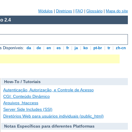
Módulos
|
Diretrizes
|
FAQ
|
Glossário
|
Mapa do site
o 2.4
s Disponíveis:
da
|
de
|
en
|
es
|
fr
|
ja
|
ko
|
pt-br
|
tr
|
zh-cn
How-To / Tutoriais
Autenticação, Autorização, e Controle de Acesso
CGI: Conteúdo Dinâmico
Arquivos .htaccess
Server Side Includes (SSI)
Diretórios Web para usuários individuais (public_html)
Notas Específicas para diferentes Platformas