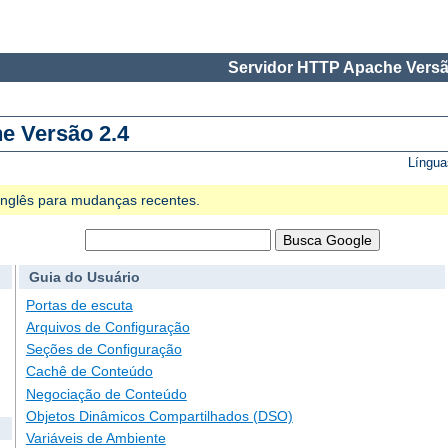
Servidor HTTP Apache Versã
e Versão 2.4
Língua
 Inglês para mudanças recentes.
Guia do Usuário
Portas de escuta
Arquivos de Configuração
Seções de Configuração
Cachê de Conteúdo
Negociação de Conteúdo
Objetos Dinâmicos Compartilhados (DSO)
Variáveis de Ambiente