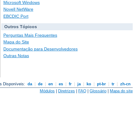
Microsoft Windows
Novell NetWare
EBCDIC Port
Outros Tópicos
Perguntas Mais Frequentes
Mapa do Site
Documentação para Desenvolvedores
Outras Notas
s Disponíveis:
da
|
de
|
en
|
es
|
fr
|
ja
|
ko
|
pt-br
|
tr
|
zh-cn
Módulos
|
Diretrizes
|
FAQ
|
Glossário
|
Mapa do site