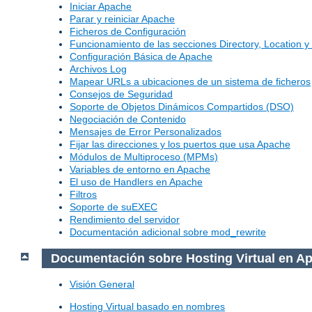
Iniciar Apache
Parar y reiniciar Apache
Ficheros de Configuración
Funcionamiento de las secciones Directory, Location y 
Configuración Básica de Apache
Archivos Log
Mapear URLs a ubicaciones de un sistema de ficheros
Consejos de Seguridad
Soporte de Objetos Dinámicos Compartidos (DSO)
Negociación de Contenido
Mensajes de Error Personalizados
Fijar las direcciones y los puertos que usa Apache
Módulos de Multiproceso (MPMs)
Variables de entorno en Apache
El uso de Handlers en Apache
Filtros
Soporte de suEXEC
Rendimiento del servidor
Documentación adicional sobre mod_rewrite
Documentación sobre Hosting Virtual en A
Visión General
Hosting Virtual basado en nombres