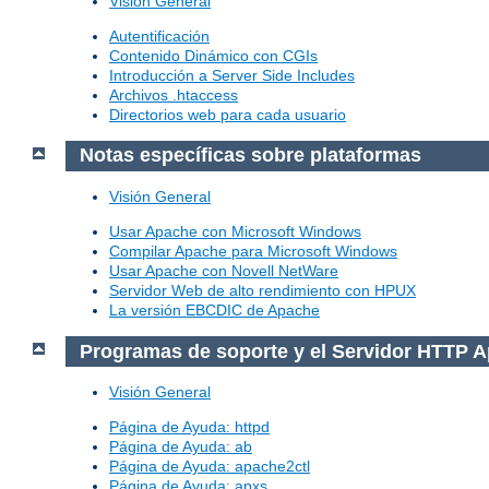
Visión General
Autentificación
Contenido Dinámico con CGIs
Introducción a Server Side Includes
Archivos .htaccess
Directorios web para cada usuario
Notas específicas sobre plataformas
Visión General
Usar Apache con Microsoft Windows
Compilar Apache para Microsoft Windows
Usar Apache con Novell NetWare
Servidor Web de alto rendimiento con HPUX
La versión EBCDIC de Apache
Programas de soporte y el Servidor HTTP 
Visión General
Página de Ayuda: httpd
Página de Ayuda: ab
Página de Ayuda: apache2ctl
Página de Ayuda: apxs