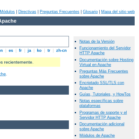
Módulos
|
Directivas
|
Preguntas Frecuentes
|
Glosario
|
Mapa del sitio web
 Apache
Notas de la Versión
Funcionamiento del Servidor
en
|
es
|
fr
|
ja
|
ko
|
tr
|
zh-cn
HTTP Apache
Documentación sobre Hosting
os recientemente.
Virtual en Apache
Preguntas Más Frecuentes
che
.
sobre Apache
Encriptado SSL/TLS con
Apache
Guías, Tutoriales, y HowTos
Notas específicas sobre
plataformas
Programas de soporte y el
Servidor HTTP Apache
Documentación adicional
sobre Apache
Módulos de Apache