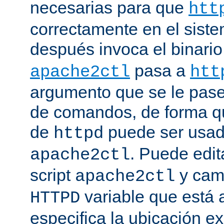
necesarias para que
htt
correctamente en el siste
después invoca el binari
pasa a
apache2ctl
htt
argumento que se le pase 
de comandos, de forma qu
de
puede ser usad
httpd
. Puede edit
apache2ctl
script
y camb
apache2ctl
variable que está a
HTTPD
especifica la ubicación e