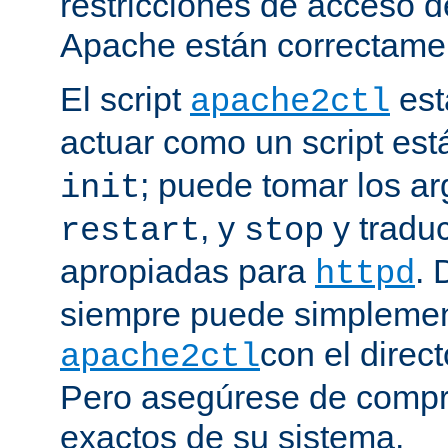
restricciones de acceso d
Apache están correctamen
El script
est
apache2ctl
actuar como un script est
; puede tomar los 
init
, y
y traduc
restart
stop
apropiadas para
. 
httpd
siempre puede simplemen
con el direct
apache2ctl
Pero asegúrese de compro
exactos de su sistema.