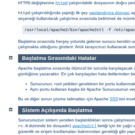
değişkenine
çalıştırılabilir dosyasının doğru yer
HTTPD
httpd
çalıştırıldığında yaptığı ilk şey
yapılandırma dosyası
httpd
a
seçeneği kullanılarak çalıştırma sırasında belirtmek de müm
/usr/local/apache2/bin/apache2ctl -f /etc/apa
Başlatma sırasında herşey yolunda giderse sunucu kendini u
çalışmakta olduğunu gösterir. Artık tarayıcınızı kullanarak s
Başlatma Sırasındaki Hatalar
Apache başlatma sırasında ölümcül bir sorunla karşılaşacak o
günlüğüne yazacaktır. En çok karşılaşılan hata iletilerinden bir
Sunucunun, root yetkileri gerektiren bir portu kullanmak
Aynı portu kullanan başka bir Apache Sunucusunun ve
Bu ve diğer sorun çözme talimatları için Apache
SSS
’sini ince
Sistem Açılışında Başlatma
Sunucunuzun sistem yeniden başlatıldıktan sonra çalışmasına 
dizininde bir dosyadır)
betiği için bir çağ
rc.N
apache2ctl
güvenlik ve erişim kısıtlamaları bakımından gerektiği gibi yap