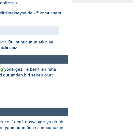
bilirsiniz.
elirtilmekteyse de
komut satırı
-f
tir. Bu, sunucunun etkin ve
ilirsiniz.
yönergesi ile belirtilen hata
og
 iki durumdan biri sebep olur:
 ya
dosyasıdır ya da bir
rc.local
r. Bunu yapmadan önce sunucunuzun