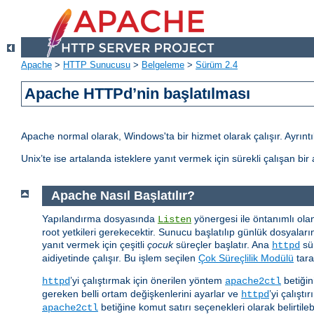
Apache
>
HTTP Sunucusu
>
Belgeleme
>
Sürüm 2.4
Apache HTTPd’nin başlatılması
Apache normal olarak, Windows'ta bir hizmet olarak çalışır. Ayrıntılı
Unix’te ise artalanda isteklere yanıt vermek için sürekli çalışan bi
Apache Nasıl Başlatılır?
Yapılandırma dosyasında
yönergesi ile öntanımlı ola
Listen
root yetkileri gerekecektir. Sunucu başlatılıp günlük dosyaları
yanıt vermek için çeşitli
çocuk
süreçler başlatır. Ana
sür
httpd
aidiyetinde çalışır. Bu işlem seçilen
Çok Süreçlilik Modülü
tara
’yi çalıştırmak için önerilen yöntem
betiğin
httpd
apache2ctl
gereken belli ortam değişkenlerini ayarlar ve
’yi çalıştır
httpd
betiğine komut satırı seçenekleri olarak belirtilebi
apache2ctl