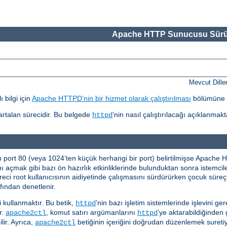
Apache HTTP Sunucusu Sürü
Mevcut Dille
 bilgi için
Apache HTTPD’nin bir hizmet olarak çalıştırılması
bölümüne 
r artalan sürecidir. Bu belgede
’nin nasıl çalıştırılacağı açıklanmakt
httpd
n port 80 (veya 1024’ten küçük herhangi bir port) belirtilmişse Apach
nı açmak gibi bazı ön hazırlık etkinliklerinde bulunduktan sonra istemci
eci root kullanıcısının aidiyetinde çalışmasını sürdürürken çocuk süreçle
fından denetlenir.
i kullanmaktır. Bu betik,
’nin bazı işletim sistemlerinde işlevini ger
httpd
ır.
, komut satırı argümanlarını
’ye aktarabildiğinden 
apache2ctl
httpd
lir. Ayrıca,
betiğinin içeriğini doğrudan düzenlemek suretiyl
apache2ctl