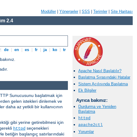
Modüller
|
Yönergeler
|
SSS
|
Terimler
|
Site Haritası
m 2.4
r:
de
|
en
|
es
|
fr
|
ja
|
ko
|
tr
bakınız.
adır.
Apache Nasıl Başlatılır?
Başlatma Sırasındaki Hatalar
Sistem Açılışında Başlatma
Ek Bilgiler
e HTTP Sunucusunu başlatmak için
Ayrıca bakınız:
lerden gelen istekleri dinlemek ve
r daha az yetkili bir kullanıcının
Durdurma ve Yeniden
Başlatma
httpd
ektiği gibi yerine getirebilmesi için
apache2ctl
gerekli
seçenekleri
httpd
Yorumlar
e betiğin başlangıç satırlarındaki