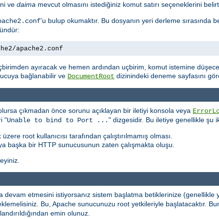
ini ve
daima
mevcut olmasını istediğiniz komut satırı seçeneklerini belirte
’u bulup okumaktır. Bu dosyanın yeri derleme sırasında b
pache2.conf
kündür:
che2/apache2.conf
çbirimden ayıracak ve hemen ardından uçbirim, komut istemine düşecek
unucuya bağlanabilir ve
dizinindeki deneme sayfasını göreb
DocumentRoot
lursa çıkmadan önce sorunu açıklayan bir iletiyi konsola veya
ErrorL
i "
" dizgesidir. Bu iletiye genellikle şu
Unable to bind to Port ...
 üzere root kullanıcısı tarafından çalıştırılmamış olması.
ya başka bir HTTP sunucusunun zaten çalışmakta oluşu.
leyiniz.
devam etmesini istiyorsanız sistem başlatma betiklerinize (genellikle
rı eklemelisiniz. Bu, Apache sunucunuzu root yetkileriyle başlatacaktı
ılandırıldığından emin olunuz.