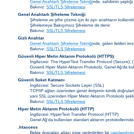
Genel Anahtarlı Şifreleme Tekniği
nde, sahibinin yaptığı
Bakınız:
SSL/TLS Şifrelemesi
Genel Anahtarlı Şifreleme Tekniği
Şifreleme ve şifre çözme için iki ayrı anahtarın kullanı
Şifrelemeye Bakışımsız Şifreleme de denir.
Bakınız:
SSL/TLS Şifrelemesi
Gizli Anahtar
Genel Anahtarlı Şifreleme Tekniği
nde, giden iletileri im
Bakınız:
SSL/TLS Şifrelemesi
Güvenli Hiper Metin Aktarım Protokolü (HTTPS)
İngilizcesi: The HyperText Transfer Protocol (Secure),
Güvenli Hiper Metin Aktarım Protokolü, Genel Ağ’da kul
Bakınız:
SSL/TLS Şifrelemesi
Güvenli Soket Katmanı
İngilizcesi: Secure Sockets Layer
(SSL)
TCP/IP ağları üzerinden genel iletişimin kimlik doğrul
yani SSL üzerinden Hiper Metin Aktarım Protokolü şekli
Bakınız:
SSL/TLS Şifrelemesi
Hiper Metin Aktarım Protokolü
(HTTP)
İngilizcesi: HyperText Transfer Protocol (HTTP)
Genel Ağ’da kullanılan standart aktarım protokollerinde
.htaccess
Belge dosyaları ağacı içine yerleştirilen bir
yapılandırm