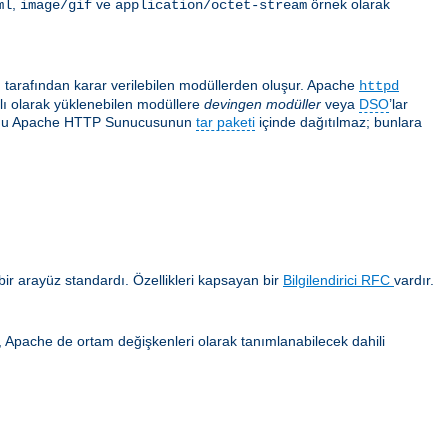
,
ve
örnek olarak
ml
image/gif
application/octet-stream
ı tarafından karar verilebilen modüllerden oluşur. Apache
httpd
ğlı olarak yüklenebilen modüllere
devingen modüller
veya
DSO
’lar
 çoğu Apache HTTP Sunucusunun
tar paketi
içinde dağıtılmaz; bunlara
ir arayüz standardı. Özellikleri kapsayan bir
Bilgilendirici RFC
vardır.
ca, Apache de ortam değişkenleri olarak tanımlanabilecek dahili