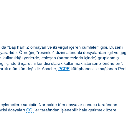
da “Baş harfi Z olmayan ve iki virgül içeren cümleler” gibi. Düzenli
arlıdır. Örneğin, “resimler” dizini altındaki dosyalardan .gif ve .jpg
erin kullanıldığı yerlerde, eşleşen (parantezlerin içinde) gruplanmış
gi içinde $ işaretini kendisi olarak kullanmak isterseniz önüne bir \
 artık mümkün değildir. Apache,
PCRE
kütüphanesi ile sağlanan Perl
ı eylemcilere sahiptir. Normalde tüm dosyalar sunucu tarafından
cisi dosyaları
CGI
’ler tarafından işlenebilir hale getirmek üzere