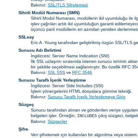
Bakınız:
SSL/TLS Şifrelemesi
Sihirli Modül Numarası
(
SMN
)
Sihirli Modül Numarası, modüllerin ikil uyumluluğu ile 
işlev çağrıları artık ikil uyumluluğun garanti edilemeye
üçüncü parti modüllerin en azından yeniden derlenmesi
SSLeay
Eric A. Young tarafından geliştirilmiş özgün SSL/TLS g
Sunucu Adı Belirtimi
İngilizcesi: Server Name Indication
(SNI)
İlk SSL uzlaşımı sırasında istenen sunucu isminin akta
bir şekilde seçebilmesi sağlanmıştır. Bu özellik RFC 3
Bakınız:
SSL SSS
ve
RFC 3546
Sunucu Taraflı İçerik Yerleştirme
İngilizcesi: Server Side Includes
(SSI)
İşlem yönergelerini HTML dosyalara gömme tekniği.
Bakınız:
Sunucu Taraflı İçerik Yerleştirmeye Giriş
Süzgeç
Sunucu tarafından alınan ve gönderilen veriye uygulanan
belgeleri işler. Örneğin,
çıkış süzgeci, belgel
INCLUDES
Bakınız:
Süzgeçler
Şifre
Veri şifrelemek için kullanılan bir algoritma veya siste