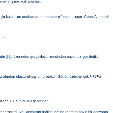
enel erişime açık anahtar.
la kullanılan anahtarlar bir anahtar çiftinden oluşur. Genel Anahtarlı
ahtar.
ünün
SSL
üzerinden gerçekleştirilmesinden başka bir şey değildir.
n tarafından oluşturulmuş bir protokol. Günümüzde en çok
HTTPS
,
ilinen 1.1 sürümünü gerçekler.
ma yönergeleri uygulanmasını sağlar. İsmine rağmen böyle bir dosyanın