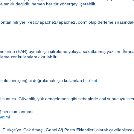
 sınırlı değildir; hemen her tür yönergeyi içerebilir.
 öntanımlı yeri
olup derleme sırasındak
/etc/apache2/apache2.conf
lerine (EAR) uymak için şifreleme yoluyla sakatlanmış yazılım. İhracat en
me zor kullanılarak kırılabilir.
 iletinin içeriğini doğrulamak için kullanılan bir
özet
.
l
sunucu. Güvenlik, yük dengelemesi gibi sebeplerle asıl sunucuyu istemc
iğinin olumlanması.
netimi
, Türkçe’ye ‘Çok Amaçlı Genel Ağ Posta Eklentileri’ olarak çevrilebilec