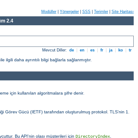
Modüller
|
Yönergeler
|
SSS
|
Terimler
|
Site Haritası
m 2.4
Mevcut Diller:
de
|
en
|
es
|
fr
|
ja
|
ko
|
tr
gili daha ayrıntılı bilgi bağlarla sağlanmıştır.
eme için kullanılan algoritmalara
şifre
denir.
sliği Görev Gücü (IETF) tarafından oluşturulmuş protokol. TLS’nin 1.
uttur. Bu API'nin olası müşterileri için
,
DirectoryIndex