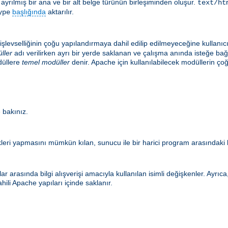
le ayrılmış bir ana ve bir alt belge türünün birleşiminden oluşur.
text/ht
başlığında
aktarılır.
ype
şlevselliğinin çoğu yapılandırmaya dahil edilip edilmeyeceğine kullanıc
ller
adı verilirken ayrı bir yerde saklanan ve çalışma anında isteğe ba
düllere
temel modüller
denir. Apache için kullanılabilecek modüllerin
 bakınız.
eri yapmasını mümkün kılan, sunucu ile bir harici program arasındaki b
r arasında bilgi alışverişi amacıyla kullanılan isimli değişkenler. Ayrı
hili Apache yapıları içinde saklanır.