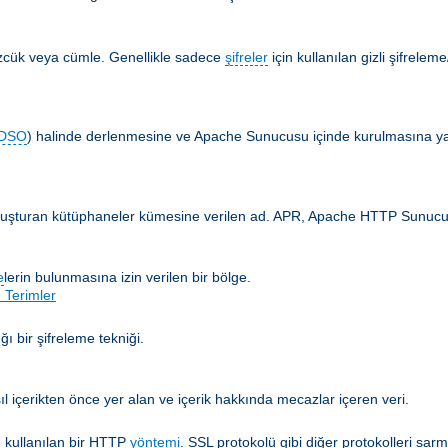
özcük veya cümle. Genellikle sadece
şifreler
için kullanılan gizli şifrelem
DSO
) halinde derlenmesine ve Apache Sunucusu içinde kurulmasına yar
 oluşturan kütüphaneler kümesine verilen ad. APR, Apache HTTP Sunucusun
e
lerin bulunmasına izin verilen bir bölge.
 Terimler
ğı bir şifreleme tekniği.
ıl içerikten önce yer alan ve içerik hakkında mecazlar içeren veri.
 kullanılan bir HTTP
yöntemi
. SSL protokolü gibi diğer protokolleri sarm