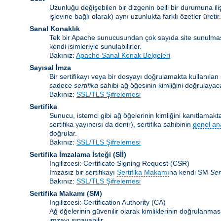
Uzunluğu değişebilen bir dizgenin belli bir durumuna ili
işlevine bağlı olarak) aynı uzunlukta farklı özetler üretir.
Sanal Konaklık
Tek bir Apache sunucusundan çok sayıda site sunulma
kendi isimleriyle sunulabilirler.
Bakınız:
Apache Sanal Konak Belgeleri
Sayısal İmza
Bir sertifikayı veya bir dosyayı doğrulamakta kullanılan ş
sadece
sertifika
sahibi ağ öğesinin kimliğini doğrulayaca
Bakınız:
SSL/TLS Şifrelemesi
Sertifika
Sunucu, istemci gibi ağ öğelerinin kimliğini kanıtlamakta 
sertifika yayıncısı da denir), sertifika sahibinin
genel an
doğrular.
Bakınız:
SSL/TLS Şifrelemesi
Sertifika İmzalama İsteği
(Sİİ)
İngilizcesi: Certificate Signing Request (CSR)
İmzasız bir sertifikayı
Sertifika Makamı
na kendi SM
Ser
Bakınız:
SSL/TLS Şifrelemesi
Sertifika Makamı
(SM)
İngilizcesi: Certification Authority (CA)
Ağ öğelerinin güvenilir olarak kimliklerinin doğrulanması 
imzayı sınayabilir.