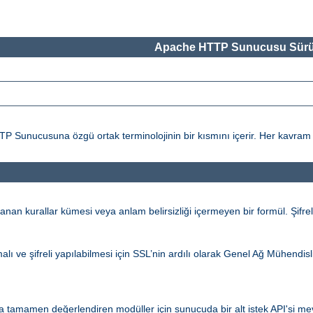
Apache HTTP Sunucusu Sürü
ucusuna özgü ortak terminolojinin bir kısmını içerir. Her kavram ile il
an kurallar kümesi veya anlam belirsizliği içermeyen bir formül. Şifrel
alı ve şifreli yapılabilmesi için SSL’nin ardılı olarak Genel Ağ Mühendi
 tamamen değerlendiren modüller için sunucuda bir alt istek API'si mevc