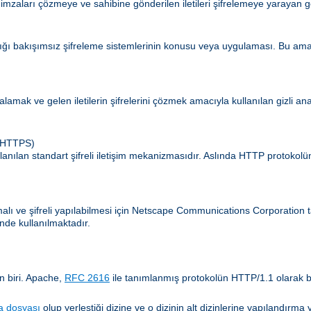
 imzaları çözmeye ve sahibine gönderilen iletileri şifrelemeye yarayan g
ldığı bakışımsız şifreleme sistemlerinin konusu veya uygulaması. Bu amaç
zalamak ve gelen iletilerin şifrelerini çözmek amacıyla kullanılan gizli an
 (HTTPS)
lanılan standart şifreli iletişim mekanizmasıdır. Aslında HTTP protokol
amalı ve şifreli yapılabilmesi için Netscape Communications Corporatio
nde kullanılmaktadır.
n biri. Apache,
RFC 2616
ile tanımlanmış protokolün HTTP/1.1 olarak b
a dosyası
olup yerleştiği dizine ve o dizinin alt dizinlerine yapılandır