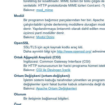
türetilmiş bir kısaltmadır. MIME türleri bir bölü çizgisi i
verilebilir. HTTP protokolünde MIME türleri
Content-T
Bakınız:
mod_mime
Modül
Bir programın bağımsız parçalarından her biri. Apache i
çalıştırılabiliri içinde derlenmiş modüllere
durağan modü
denir. Yapılandırmaya öntanımlı olarak dahil edilen mo
üçüncü parti modüller
denir.
Bakınız:
Modül Dizini
OpenSSL
SSL/TLS için açık kaynak kodlu araç kiti.
Daha ayrıntılı bilgi için
http://www.openssl.org/
adresine
Ortak Ağgeçidi Arayüzü
(CGI)
İngilizcesi: Common Gateway Interface (CGI)
Bir HTTP sunucusunun bir harici programa hizmet istekl
Bakınız:
CGI ile Devingen İçerik
Ortam Değişkeni
(ortam-değişkeni)
İşletim sistemi kabuğu tarafından yönetilen ve programla
değişkenler içerir fakat bunlar kabuk ortamında değil da
Bakınız:
Apache Ortam Değişkenleri
Oturum
Bir iletişimin bağlamsal bilgileri.
Özet