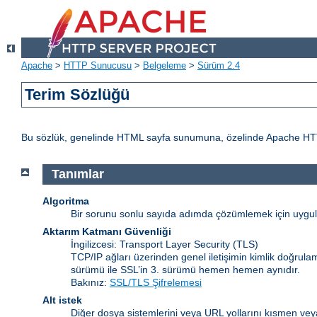
Apache
>
HTTP Sunucusu
>
Belgeleme
>
Sürüm 2.4
Terim Sözlüğü
Bu sözlük, genelinde HTML sayfa sunumuna, özelinde Apache HTTP Sun
Tanımlar
Algoritma
Bir sorunu sonlu sayıda adımda çözümlemek için uygulan
Aktarım Katmanı Güvenliği
İngilizcesi: Transport Layer Security
(TLS)
TCP/IP ağları üzerinden genel iletişimin kimlik doğrulam
sürümü ile SSL’in 3. sürümü hemen hemen aynıdır.
Bakınız:
SSL/TLS Şifrelemesi
Alt istek
Diğer dosya sistemlerini veya URL yollarını kısmen veya