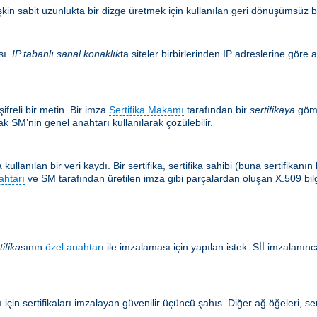
şkin sabit uzunlukta bir dizge üretmek için kullanılan geri dönüşümsüz bir
sı.
IP tabanlı sanal konaklık
ta siteler birbirlerinden IP adreslerine göre a
ifreli bir metin. Bir imza
Sertifika Makamı
tarafından bir
sertifikaya
göm
k SM’nin genel anahtarı kullanılarak çözülebilir.
kullanılan bir veri kaydı. Bir sertifika, sertifika sahibi (buna sertifikan
ahtarı
ve SM tarafından üretilen imza gibi parçalardan oluşan X.509 bilgis
tifika
sının
özel anahtar
ı ile imzalaması için yapılan istek. Sİİ imzalanınca
için sertifikaları imzalayan güvenilir üçüncü şahıs. Diğer ağ öğeleri, ser