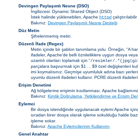
Devingen Paylaşımlı Nesne
(DSO)
İngilizcesi: Dynamic Shared Object (DSO)
İstek halinde yüklenebilen, Apache
çalıştırılabi
httpd
Bakınız:
Devingen Paylaşımlı Nesne Desteği
Düz Metin
Şifrelenmemiş metin.
Düzenli İfade
(Regex)
Metin içinde bir şablon tanımlama yolu. Örneğin, “A harf
ifadeler, Apache’de belli özniteliklere uygun dosya veya
uzantılı olanları toplamak için “
/resimler/.*(jpg|gi
parçalara başvurmak için $1 ... $9 özel değişkenleri kull
imi koymalısınız. Geçmişe uyumluluk adına bazı yerlerd
uyumlu düzenli ifadeleri kullanır. PCRE düzenli ifadelerinin
Erişim Denetimi
Ağ bölgelerine erişimin kısıtlanması. Apache bağlamınd
Bakınız:
Kimlik Doğrulama, Yetkilendirme ve Erişim De
Eylemci
Bir dosya istendiğinde uygulanacak eylemi Apache içind
sıradan birer dosya olarak işleme sokulduğu halde bazı b
işleme sokar.
Bakınız:
Apache Eylemcilerinin Kullanımı
Genel Anahtar