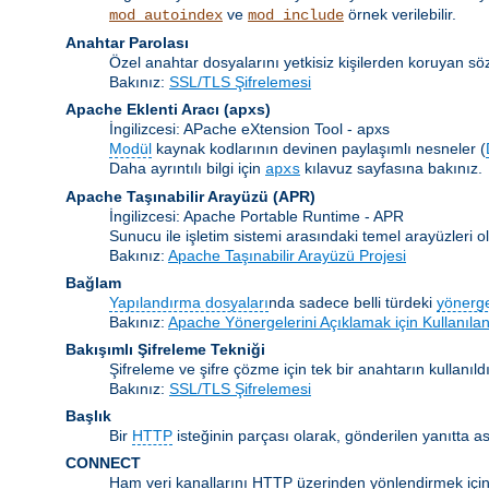
ve
örnek verilebilir.
mod_autoindex
mod_include
Anahtar Parolası
Özel anahtar dosyalarını yetkisiz kişilerden koruyan s
Bakınız:
SSL/TLS Şifrelemesi
Apache Eklenti Aracı
(apxs)
İngilizcesi: APache eXtension Tool - apxs
Modül
kaynak kodlarının devinen paylaşımlı nesneler (
Daha ayrıntılı bilgi için
kılavuz sayfasına bakınız.
apxs
Apache Taşınabilir Arayüzü
(APR)
İngilizcesi: Apache Portable Runtime - APR
Sunucu ile işletim sistemi arasındaki temel arayüzleri
Bakınız:
Apache Taşınabilir Arayüzü Projesi
Bağlam
Yapılandırma dosyaları
nda sadece belli türdeki
yönerg
Bakınız:
Apache Yönergelerini Açıklamak için Kullanılan
Bakışımlı Şifreleme Tekniği
Şifreleme ve şifre çözme için tek bir anahtarın kullanıldı
Bakınız:
SSL/TLS Şifrelemesi
Başlık
Bir
HTTP
isteğinin parçası olarak, gönderilen yanıtta as
CONNECT
Ham veri kanallarını HTTP üzerinden yönlendirmek için