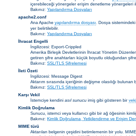
içerebileceği yönergeler erişim denetleme yönergeleri ile
Bakınız:
Yapılandırma Dosyaları
apache2.conf
Ana Apache
yapılandırma dosyası
. Dosya sistemindeki
yer belirtilebilir.
Bakınız:
Yapılandırma Dosyaları
İhracat Engelli
İngilizcesi: Export-Crippled
Amerika Birleşik Devletlerinin İhracat Yönetim Düzenleme
getiren şifre anahtarları küçük boyutlu olduğundan şifrele
Bakınız:
SSL/TLS Şifrelemesi
İleti Özeti
İngilizcesi: Message Digest
Aktarım sırasında içeriğinin değişme olasılığı bulunan bir
Bakınız:
SSL/TLS Şifrelemesi
Karşı Vekil
İstemciye kendini
asıl sunucu
imiş gibi gösteren bir
veki
Kimlik Doğrulama
Sunucu, istemci veya kullanıcı gibi bir ağ öğesinin kiml
Bakınız:
Kimlik Doğrulama, Yetkilendirme ve Erişim De
MIME türü
Aktarılan belgenin çeşidini betimlemenin bir yolu. MIME