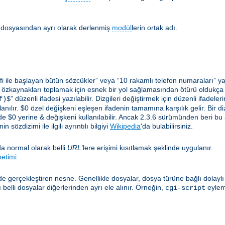
lir dosyasından ayrı olarak derlenmiş
modül
lerin ortak adı.
i ile başlayan bütün sözcükler” veya “10 rakamlı telefon numaraları” ya 
 özkaynakları toplamak için esnek bir yol sağlamasından ötürü oldukça yar
” düzenli ifadesi yazılabilir. Dizgileri değiştirmek için düzenli ifadel
f)$
anılır. $0 özel değişkeni eşleşen ifadenin tamamına karşılık gelir. Bir diz
e $0 yerine & değişkeni kullanılabilir. Ancak 2.3.6 sürümünden beri bu
 sözdizimi ile ilgili ayrıntılı bilgiyi
Wikipedia
'da bulabilirsiniz.
a normal olarak belli
URL
’lere erişimi kısıtlamak şeklinde uygulanır.
netimi
e gerçekleştiren nesne. Genellikle dosyalar, dosya türüne bağlı dolayl
elli dosyalar diğerlerinden ayrı ele alınır. Örneğin,
eylem
cgi-script