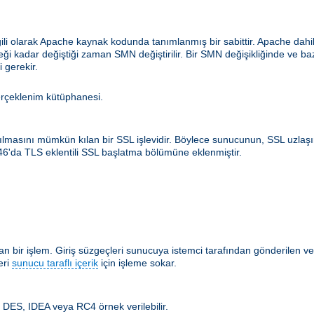
ilgili olarak Apache kaynak kodunda tanımlanmış bir sabittir. Apache d
ceği kadar değiştiği zaman SMN değiştirilir. Bir SMN değişikliğinde ve b
 gerekir.
erçeklenim kütüphanesi.
rılmasını mümkün kılan bir SSL işlevidir. Böylece sunucunun, SSL uzlaş
546'da TLS eklentili SSL başlatma bölümüne eklenmiştir.
 bir işlem. Giriş süzgeçleri sunucuya istemci tarafından gönderilen ver
eri
sunucu taraflı içerik
için işleme sokar.
m. DES, IDEA veya RC4 örnek verilebilir.