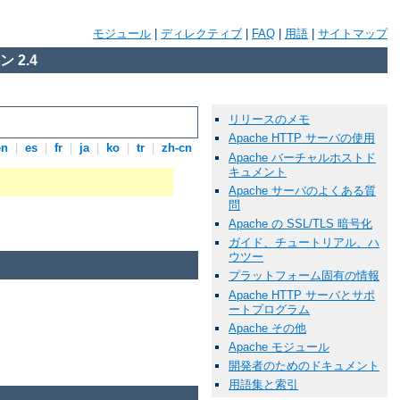
モジュール
|
ディレクティブ
|
FAQ
|
用語
|
サイトマップ
 2.4
リリースのメモ
Apache HTTP サーバの使用
en
|
es
|
fr
|
ja
|
ko
|
tr
|
zh-cn
Apache バーチャルホストド
キュメント
Apache サーバのよくある質
問
Apache の SSL/TLS 暗号化
ガイド、チュートリアル、ハ
ウツー
プラットフォーム固有の情報
Apache HTTP サーバとサポ
ートプログラム
Apache その他
Apache モジュール
開発者のためのドキュメント
用語集と索引