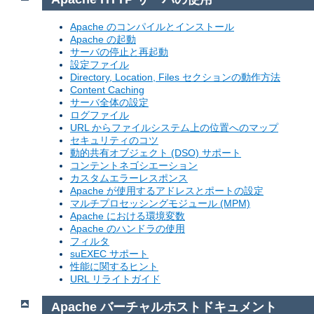
Apache のコンパイルとインストール
Apache の起動
サーバの停止と再起動
設定ファイル
Directory, Location, Files セクションの動作方法
Content Caching
サーバ全体の設定
ログファイル
URL からファイルシステム上の位置へのマップ
セキュリティのコツ
動的共有オブジェクト (DSO) サポート
コンテントネゴシエーション
カスタムエラーレスポンス
Apache が使用するアドレスとポートの設定
マルチプロセッシングモジュール (MPM)
Apache における環境変数
Apache のハンドラの使用
フィルタ
suEXEC サポート
性能に関するヒント
URL リライトガイド
Apache バーチャルホストドキュメント