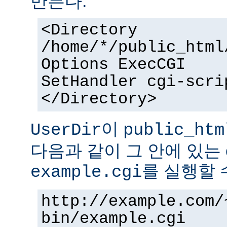
만든다.
<Directory
/home/*/public_html
Options ExecCGI
SetHandler cgi-scri
</Directory>
이
UserDir
public_htm
다음과 같이 그 안에 있는 
를 실행할 
example.cgi
http://example.com/
bin/example.cgi