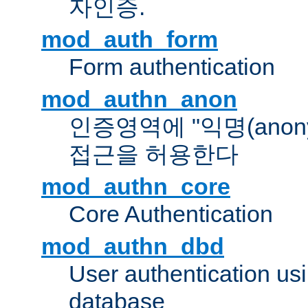
자인증.
mod_auth_form
Form authentication
mod_authn_anon
인증영역에 "익명(anon
접근을 허용한다
mod_authn_core
Core Authentication
mod_authn_dbd
User authentication u
database