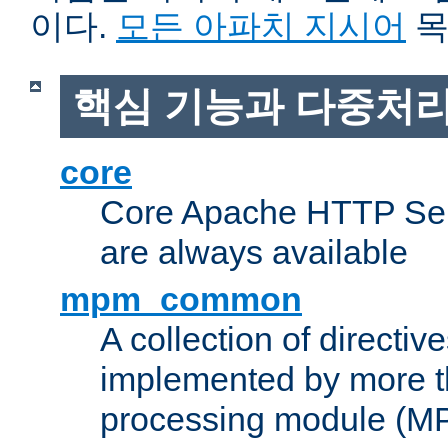
이다.
모든 아파치 지시어
목
핵심 기능과 다중처리
core
Core Apache HTTP Serv
are always available
mpm_common
A collection of directive
implemented by more t
processing module (M