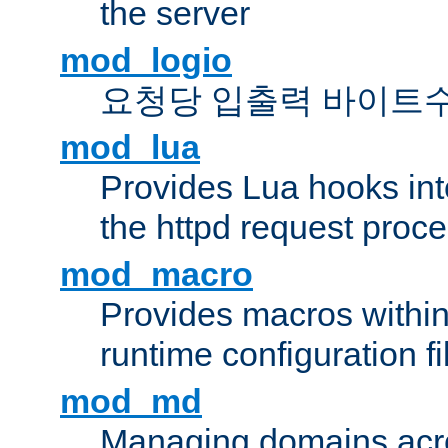
the server
mod_logio
요청당 입출력 바이트
mod_lua
Provides Lua hooks into
the httpd request proc
mod_macro
Provides macros withi
runtime configuration fi
mod_md
Managing domains acros