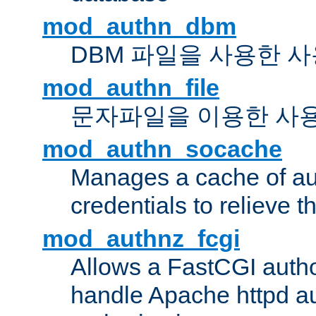
mod_authn_dbm
DBM 파일을 사용한 
mod_authn_file
문자파일을 이용한 사
mod_authn_socache
Manages a cache of au
credentials to relieve 
mod_authnz_fcgi
Allows a FastCGI author
handle Apache httpd au