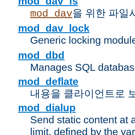
mod_dav_fs
을 위한 파일
mod_dav
mod_dav_lock
Generic locking modul
mod_dbd
Manages SQL database
mod_deflate
내용을 클라이언트로 
mod_dialup
Send static content at 
limit, defined by the v