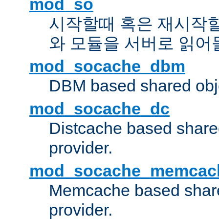
mod_so
시작할때 혹은 재시작
와 모듈을 서버로 읽어
mod_socache_dbm
DBM based shared obje
mod_socache_dc
Distcache based share
provider.
mod_socache_memcac
Memcache based share
provider.