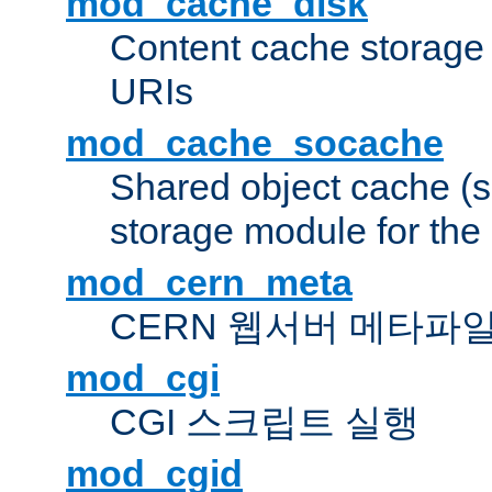
mod_cache_disk
Content cache storage
URIs
mod_cache_socache
Shared object cache (
storage module for the 
mod_cern_meta
CERN 웹서버 메타파
mod_cgi
CGI 스크립트 실행
mod_cgid