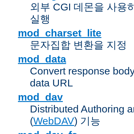
외부 CGI 데몬을 사용
실행
mod_charset_lite
문자집합 변환을 지정
mod_data
Convert response bod
data URL
mod_dav
Distributed Authoring 
(
WebDAV
) 기능