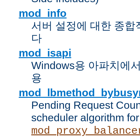
mod_info
서버 설정에 대한 종합
다
mod_isapi
Windows용 아파치에서 IS
용
mod_lbmethod_bybusy
Pending Request Count
scheduler algorithm for
mod_proxy_balance