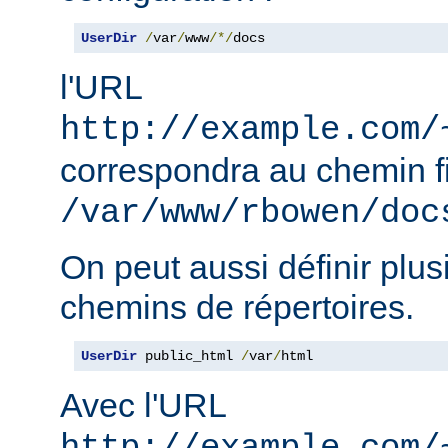
UserDir
/
var
/
www
/*/
docs
l'URL
http://example.com/
correspondra au chemin f
/var/www/rbowen/doc
On peut aussi définir plus
chemins de répertoires.
UserDir
 public_html 
/
var
/
html
Avec l'URL