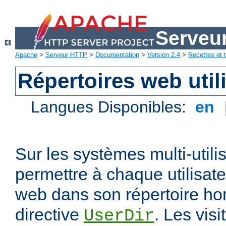
Serveu
Apache
>
Serveur HTTP
>
Documentation
>
Version 2.4
>
Recettes et t
Répertoires web util
Langues Disponibles:
en
Sur les systèmes multi-utili
permettre à chaque utilisate
web dans son répertoire hom
directive
. Les vis
UserDir