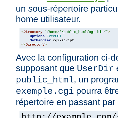
un sous-répertoire particul
home utilisateur.
<
Directory
"/home/*/public_html/cgi-bin/"
>
Options
ExecCGI
SetHandler
</
Directory
>
Avec la configuration ci-d
supposant que
e
UserDir
, un prog
public_html
pourra êtr
exemple.cgi
répertoire en passant par 
http://example.com/