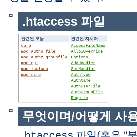
.htaccess 파일
관련된 모듈
관련된 지시어
core
AccessFileName
mod_authn_file
AllowOverride
mod_authz_groupfile
Options
mod_cgi
AddHandler
mod_include
SetHandler
mod_mime
AuthType
AuthName
AuthUserFile
AuthGroupFile
Require
무엇이며/어떻게 사
파일(혹은 "분
.htaccess