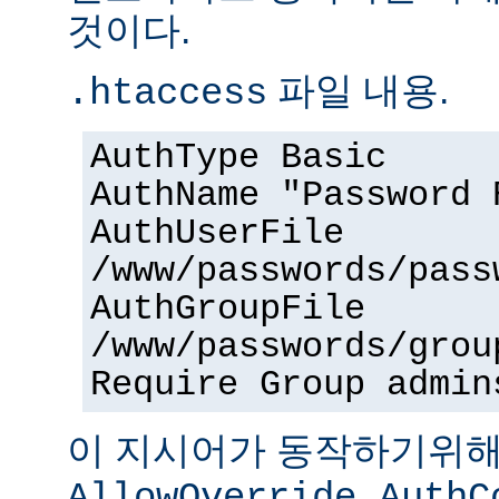
것이다.
파일 내용.
.htaccess
AuthType Basic
AuthName "Password 
AuthUserFile
/www/passwords/pass
AuthGroupFile
/www/passwords/grou
Require Group admin
이 지시어가 동작하기위
AllowOverride AuthC