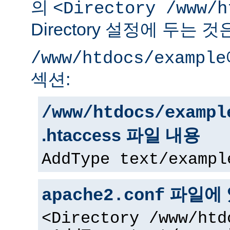
의
<Directory /www/h
Directory 설정에 두는 
/www/htdocs/example
섹션:
/www/htdocs/exampl
.htaccess 파일 내용
AddType text/exampl
파일에 
apache2.conf
<Directory /www/htd