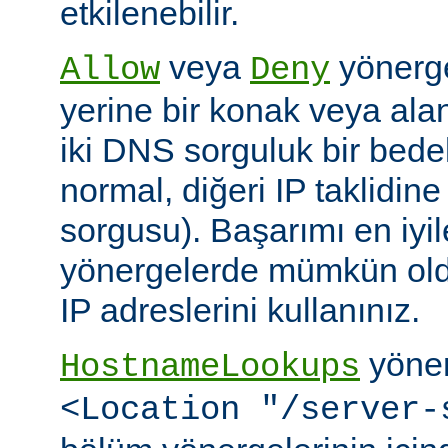
etkilenebilir.
veya
yönerge
Allow
Deny
yerine bir konak veya alan 
iki DNS sorguluk bir bedel
normal, diğeri IP taklidin
sorgusu). Başarımı en iyi
yönergelerde mümkün old
IP adreslerini kullanınız.
yöner
HostnameLookups
<Location "/server-