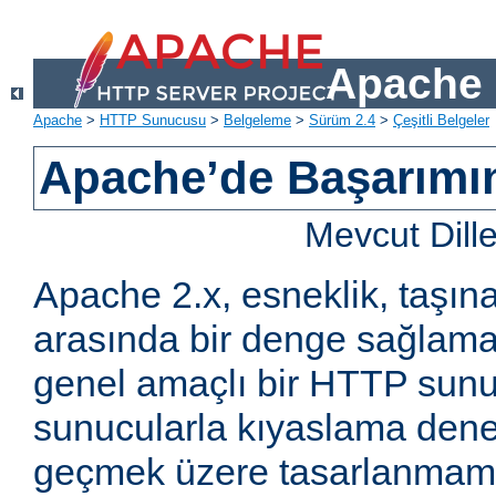
Apache 
Apache
>
HTTP Sunucusu
>
Belgeleme
>
Sürüm 2.4
>
Çeşitli Belgeler
Apache’de Başarımın 
Mevcut Dill
Apache 2.x, esneklik, taşına
arasında bir denge sağlama
genel amaçlı bir HTTP sun
sunucularla kıyaslama den
geçmek üzere tasarlanmam