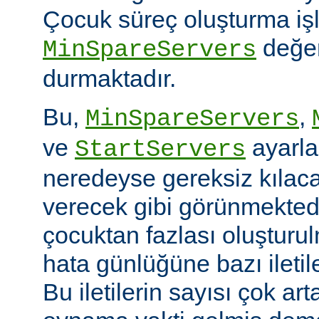
Çocuk süreç oluşturma iş
değer
MinSpareServers
durmaktadır.
Bu,
,
MinSpareServers
ve
ayarla
StartServers
neredeyse gereksiz kılaca
verecek gibi görünmekted
çocuktan fazlası oluştur
hata günlüğüne bazı ileti
Bu iletilerin sayısı çok ar