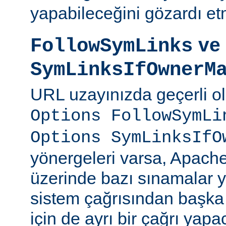
yapabileceğini gözardı et
ve
FollowSymLinks
SymLinksIfOwnerM
URL uzayınızda geçerli o
Options FollowSymLi
Options SymLinksIfO
yönergeleri varsa, Apach
üzerinde bazı sınamalar y
sistem çağrısından başka
için de ayrı bir çağrı yapac