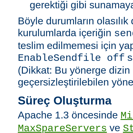
gerektiği gibi sunamayab
Böyle durumların olasılık
kurulumlarda içeriğin
sen
teslim edilmemesi için ya
sa
EnableSendfile off
(Dikkat: Bu yönerge dizin
geçersizleştirilebilen yön
Süreç Oluşturma
Apache 1.3 öncesinde
Mi
ve
MaxSpareServers
S