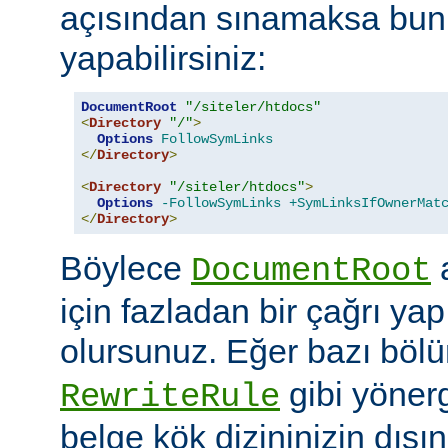
açısından sınamaksa bun
yapabilirsiniz:
DocumentRoot
"/siteler/htdocs"
<
Directory
"/"
>
Options
FollowSymLinks
</
Directory
>
<
Directory
"/siteler/htdocs"
>
Options
-FollowSymLinks
+SymLinksIfOwnerMat
</
Directory
>
Böylece
a
DocumentRoot
için fazladan bir çağrı ya
olursunuz. Eğer bazı böl
gibi yöner
RewriteRule
belge kök dizininizin dış