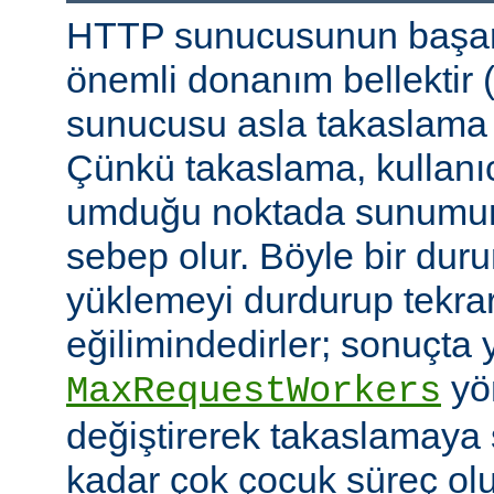
HTTP sunucusunun başarı
önemli donanım bellektir
sunucusu asla takaslama
Çünkü takaslama, kullanıc
umduğu noktada sunumu
sebep olur. Böyle bir duru
yüklemeyi durdurup tekra
eğilimindedirler; sonuçta 
yön
MaxRequestWorkers
değiştirerek takaslamaya
kadar çok çocuk süreç ol