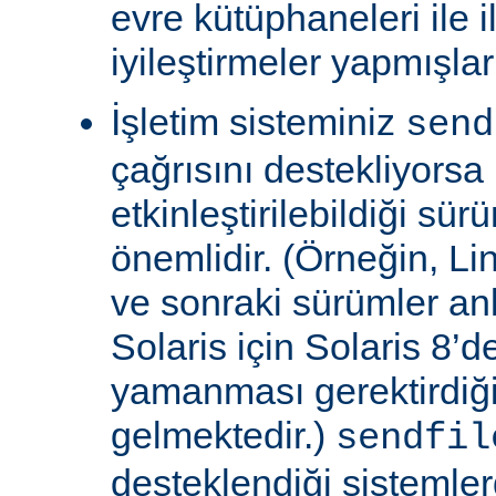
evre kütüphaneleri ile il
iyileştirmeler yapmışla
İşletim sisteminiz
send
çağrısını destekliyors
etkinleştirilebildiği sü
önemlidir. (Örneğin, Lin
ve sonraki sürümler an
Solaris için Solaris 8’
yamanması gerektirdiğ
gelmektedir.)
sendfil
desteklendiği sistemle