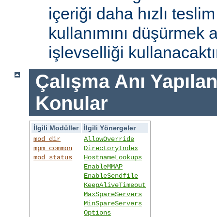
içeriği daha hızlı tesli
kullanımını düşürmek 
işlevselliği kullanacaktı
Çalışma Anı Yapıland
Konular
İlgili Modüller
İlgili Yönergeler
mod_dir
AllowOverride
mpm_common
DirectoryIndex
mod_status
HostnameLookups
EnableMMAP
EnableSendfile
KeepAliveTimeout
MaxSpareServers
MinSpareServers
Options