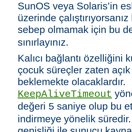
SunOS veya Solaris’in es
üzerinde çalıştırıyorsanız
sebep olmamak için bu d
sınırlayınız.
Kalıcı bağlantı özelliğini 
çocuk süreçler zaten açık 
beklemekte olacaklardır.
yöne
KeepAliveTimeout
değeri
saniye olup bu et
5
indirmeye yönelik süredir
genişliği ile sunucu kayna