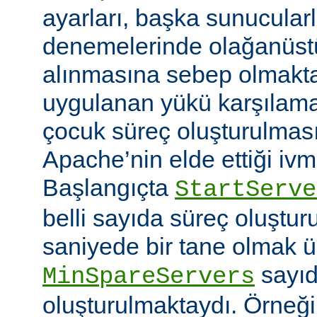
ayarları, başka sunucular
denemelerinde olağanüstü
alınmasına sebep olmaktay
uygulanan yükü karşılam
çocuk süreç oluşturulma
Apache’nin elde ettiği ivm
Başlangıçta
StartServe
belli sayıda süreç oluştur
saniyede bir tane olmak 
sayıd
MinSpareServers
oluşturulmaktaydı. Örneğ