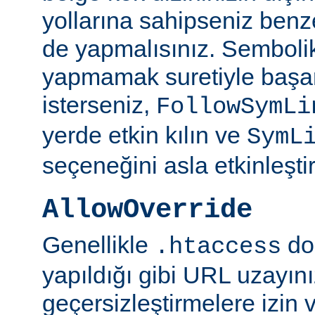
yollarına sahipseniz benze
de yapmalısınız. Semboli
yapmamak suretiyle başar
isterseniz,
FollowSymLi
yerde etkin kılın ve
SymL
seçeneğini asla etkinleşti
AllowOverride
Genellikle
do
.htaccess
yapıldığı gibi URL uzayın
geçersizleştirmelere izin