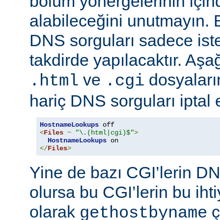
bölüm yönergelerinin için
alabileceğini unutmayın. 
DNS sorguları sadece istek
takdirde yapılacaktır. Aşa
ve
dosyaların
.html
.cgi
hariç DNS sorguları iptal 
HostnameLookups
<
Files
~
"\.(html|cgi)$"
>
HostnameLookups
</
Files
>
Yine de bazı CGI’lerin DNS
olursa bu CGI’lerin bu iht
olarak
ç
gethostbyname