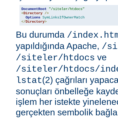
DocumentRoot
"/siteler/htdocs"
<
Directory
/>
Options
SymLinksIfOwnerMatch
</
Directory
>
Bu durumda
/index.ht
yapıldığında Apache,
/si
ve
/siteler/htdocs
/siteler/htdocs/ind
(2) çağrıları yapaca
lstat
sonuçları önbelleğe kayd
işlem her istekte yinelene
gerçekten sembolik bağlar