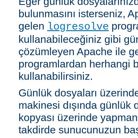
Eğer günlük dosyalarınızd
bulunmasını isterseniz, Ap
gelen
progr
logresolve
kullanabileceğiniz gibi gü
çözümleyen Apache ile g
programlardan herhangi bi
kullanabilirsiniz.
Günlük dosyaları üzerind
makinesi dışında günlük d
kopyası üzerinde yapmanız
takdirde sunucunuzun baş