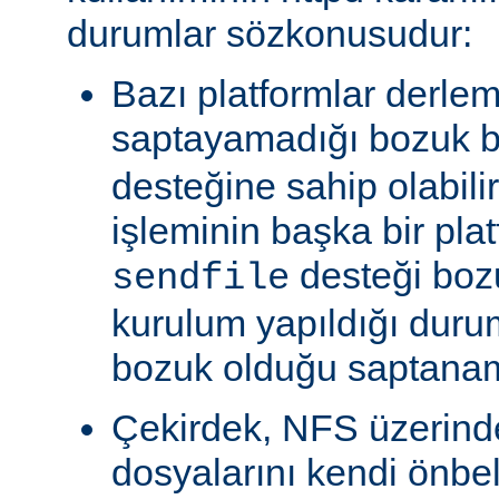
durumlar sözkonusudur:
Bazı platformlar derle
saptayamadığı bozuk b
desteğine sahip olabili
işleminin başka bir pla
desteği boz
sendfile
kurulum yapıldığı duru
bozuk olduğu saptanam
Çekirdek, NFS üzerinde
dosyalarını kendi önbe