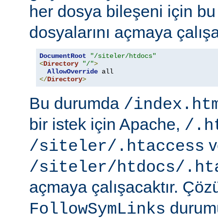
her dosya bileşeni için b
dosyalarını açmaya çalışa
DocumentRoot
"/siteler/htdocs"
<
Directory
"/"
>
AllowOverride
</
Directory
>
Bu durumda
/index.ht
bir istek için Apache,
/.h
v
/siteler/.htaccess
/siteler/htdocs/.ht
açmaya çalışacaktır. Çö
durumu
FollowSymLinks