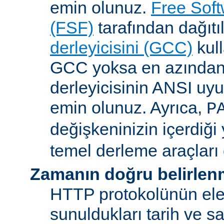
emin olunuz.
Free Sof
(FSF)
tarafından dağıt
derleyicisini (GCC)
kull
GCC yoksa en azından 
derleyicisinin ANSI u
emin olunuz. Ayrıca,
P
değişkeninizin içerdiği
temel derleme araçları 
Zamanın doğru belirlen
HTTP protokolünün ele
sunuldukları tarih ve s