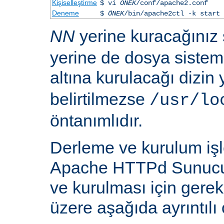
Kişiselleştirme
$ vi
ÖNEK
/conf/apache2.conf
Deneme
$
ÖNEK
/bin/apache2ctl -k start
NN
yerine kuracağınız
yerine de dosya siste
altına kurulacağı dizin
belirtilmezse
/usr/lo
öntanımlıdır.
Derleme ve kurulum iş
Apache HTTPd Sunucu
ve kurulması için gere
üzere aşağıda ayrıntılı 