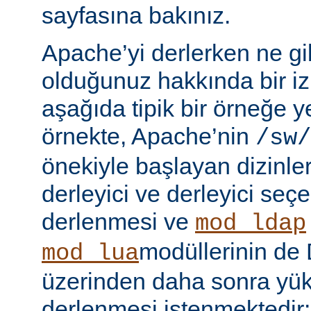
sayfasına bakınız.
Apache’yi derlerken ne gib
olduğunuz hakkında bir iz
aşağıda tipik bir örneğe ye
örnekte, Apache’nin
/sw/
önekiyle başlayan dizinler
derleyici ve derleyici seç
derlenmesi ve
mod_ldap
modüllerinin d
mod_lua
üzerinden daha sonra yü
derlenmesi istenmektedir: