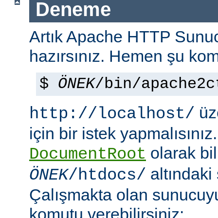
Deneme
Artık Apache HTTP Sun
hazırsınız. Hemen şu kom
$
ÖNEK
/bin/apache2c
üze
http://localhost/
için bir istek yapmalısınız
olarak bi
DocumentRoot
altındaki
ÖNEK
/htdocs/
Çalışmakta olan sunucu
komutu verebilirsiniz: