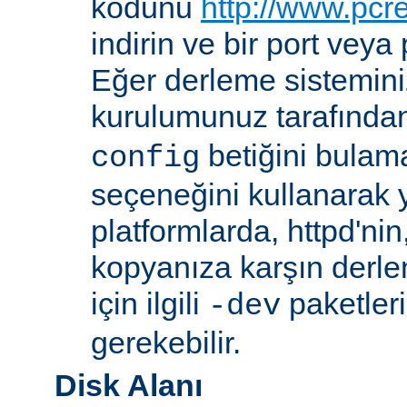
kodunu
http://www.pcr
indirin ve bir port veya
Eğer derleme sistemi
kurulumunuz tarafında
betiğini bula
config
seçeneğini kullanarak ye
platformlarda, httpd'ni
kopyanıza karşın derl
için ilgili
paketler
-dev
gerekebilir.
Disk Alanı