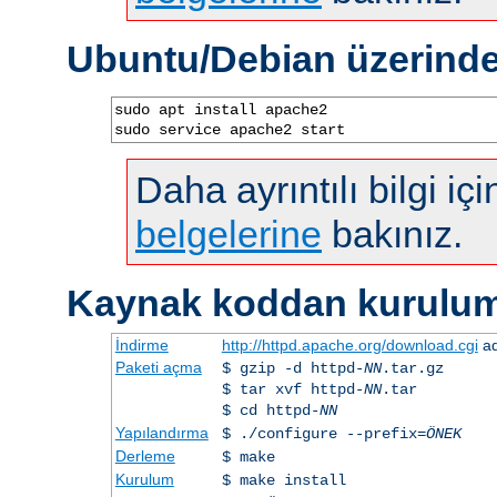
Ubuntu/Debian üzerind
sudo apt install apache2

sudo service apache2 start
Daha ayrıntılı bilgi iç
belgelerine
bakınız.
Kaynak koddan kurulu
İndirme
http://httpd.apache.org/download.cgi
ad
Paketi açma
$ gzip -d httpd-
NN
.tar.gz
$ tar xvf httpd-
NN
.tar
$ cd httpd-
NN
Yapılandırma
$ ./configure --prefix=
ÖNEK
Derleme
$ make
Kurulum
$ make install