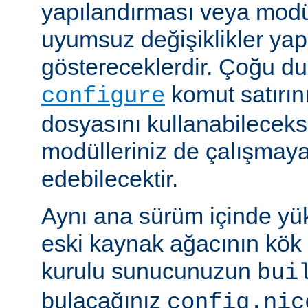
yapılandırması veya modü
uyumsuz değişiklikler y
göstereceklerdir. Çoğu d
komut satırın
configure
dosyasını kullanabileceks
modülleriniz de çalışma
edebilecektir.
Aynı ana sürüm içinde yü
eski kaynak ağacının kök 
kurulu sunucunuzun
bui
bulacağınız
config.nic