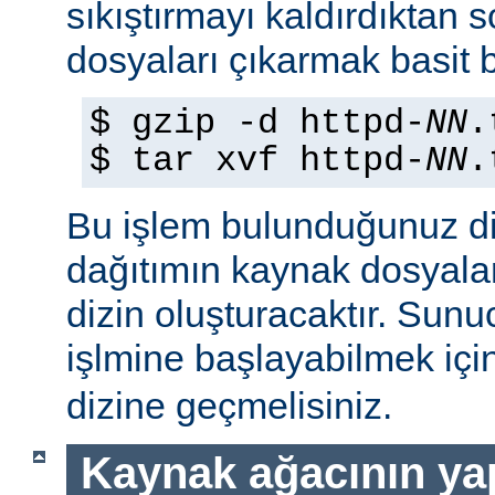
sıkıştırmayı kaldırdıktan 
dosyaları çıkarmak basit b
$ gzip -d httpd-
NN
.
$ tar xvf httpd-
NN
.
Bu işlem bulunduğunuz di
dağıtımın kaynak dosyaları
dizin oluşturacaktır. Sun
işlmine başlayabilmek iç
dizine geçmelisiniz.
Kaynak ağacının yap