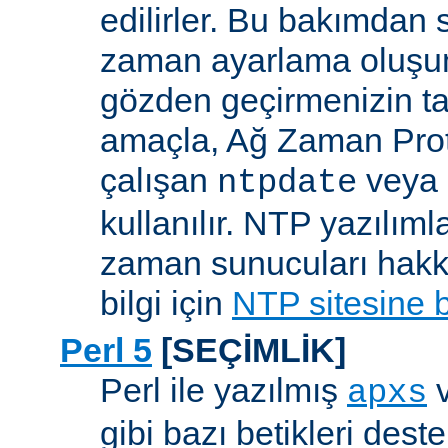
edilirler. Bu bakımdan 
zaman ayarlama oluşum
gözden geçirmenizin ta
amaçla, Ağ Zaman Pro
çalışan
veya
ntpdate
kullanılır. NTP yazılıml
zaman sunucuları hakkı
bilgi için
NTP sitesine 
Perl 5
[SEÇİMLİK]
Perl ile yazılmış
apxs
gibi bazı betikleri dest