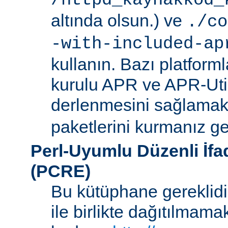
/httpd_kaynakkod_
altında olsun.) ve
./co
-with-included-ap
kullanın. Bazı platforml
kurulu APR ve APR-Uti
derlenmesini sağlamak i
paketlerini kurmanız ger
Perl-Uyumlu Düzenli İf
(PCRE)
Bu kütüphane gereklidir
ile birlikte dağıtılmam