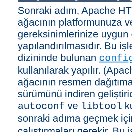
Sonraki adım, Apache H
ağacının platformunuza ve
gereksinimlerinize uygun 
yapılandırılmasıdır. Bu iş
dizininde bulunan
confi
kullanılarak yapılır. (A
ağacının resmen dağıtıma
sürümünü indiren geliştiri
ve
ku
autoconf
libtool
sonraki adıma geçmek iç
çalıştırmaları gerekir. Bu 