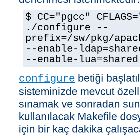
$ CC="pgcc" CFLAGS=
./configure --
prefix=/sw/pkg/apac
--enable-ldap=share
--enable-lua=shared
betiği başlatı
configure
sisteminizde mevcut özellik
sınamak ve sonradan sun
kullanılacak Makefile dos
için bir kaç dakika çalışaca