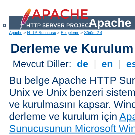
Apache 
Apache
>
HTTP Sunucusu
>
Belgeleme
>
Sürüm 2.4
Derleme ve Kurulum
Mevcut Diller:
de
|
en
|
e
Bu belge Apache HTTP Su
Unix ve Unix benzeri siste
ve kurulmasını kapsar. Win
derleme ve kurulum için
Ap
Sunucusunun Microsoft Win