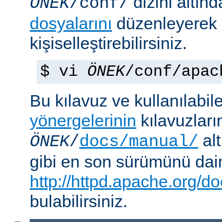
dizini altın
ÖNEK
/conf/
dosyalarını
düzenleyerek
kişiselleştirebilirsiniz.
$ vi
ÖNEK
/conf/apac
Bu kılavuz ve kullanılabi
yönergelerinin
kılavuzları
alt
ÖNEK
/
docs/manual/
gibi en son sürümünü da
http://httpd.apache.org/do
bulabilirsiniz.