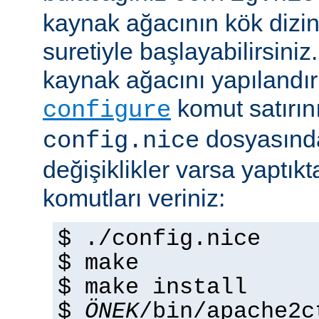
kaynak ağacının kök dizi
suretiyle başlayabilirsini
kaynak ağacını yapılandır
komut satırını 
configure
dosyasında
config.nice
değişiklikler varsa yaptık
komutları veriniz:
$ ./config.nice
$ make
$ make install
$
ÖNEK
/bin/apache2c