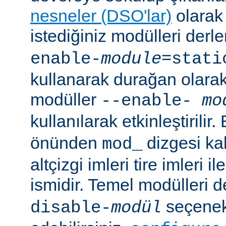
nesneler (DSO'lar)
olarak 
istediğiniz modülleri der
enable-
module
=stati
kullanarak durağan olarak 
modüller
--enable-
mo
kullanılarak etkinleştirilir
önünden
dizgesi kal
mod_
altçizgi imleri tire imleri i
ismidir. Temel modülleri 
seçenekl
disable-
modül