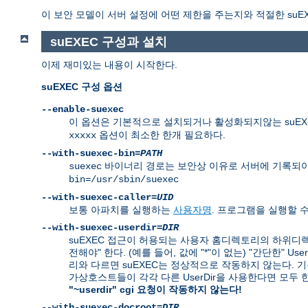
이 보안 모델이 서버 설정에 어떤 제한을 주는지와 적절한 suE
suEXEC 구성과 설치
이제 재미있는 내용이 시작한다.
suEXEC 구성 옵션
--enable-suexec
이 옵션은 기본적으로 설치되거나 활성화되지않는 suEXE
옵션이 최소한 한개 필요하다.
xxxxx
--with-suexec-bin=
PATH
바이너리 경로는 보안상 이유로 서버에 기록되야
suexec
bin=/usr/sbin/suexec
--with-suexec-caller=
UID
보통 아파치를 실행하는
사용자명
. 프로그램을 실행할 
--with-suexec-userdir=
DIR
suEXEC 접근이 허용되는 사용자 홈디렉토리의 하위디렉
전해야" 한다. (예를 들어, 값에 "*"이 없는) "간단한" 
리와 다르면 suEXEC는 정상적으로 작동하지 않는다. 기본값은
가상호스트들이 각각 다른 UserDir을 사용한다면 모두
"~userdir" cgi 요청이 작동하지 않는다!
--with-suexec-docroot=
DIR