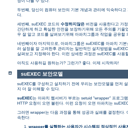
정이 다를 수 있다.
두번째, 당신이 컴퓨터 보안의 기본 개념과 관리에 익숙하다고
다.
세번째, suEXEC 코드의
수정하지않은
버전을 사용한다고 가정한
간단하게 하고 확실한 안전을 보장하기위해 모든 주의를 기울였다
우 잘 알고 코드를 살펴보기위해 아파치그룹과 작업을 공유할 
네번째이자 마지막으로, 아파치그룹은 suEXEC를 아파치 기
러 설정을 잘 고려한후 관리자는 일반적인 설치방법을 suEXEC
살펴보고 지정해야 한다. 이런 상세한 과정은 suEXEC를 사
아직도 사용하길 원하는가? 그런가? 좋다. 이제 시작하자!
suEXEC 보안모델
suEXEC를 구성하고 설치하기 전에 우리는 보안모델을 먼저 설
지 더 잘 이해할 수 있다.
suEXEC
는 아파치 웹서버가 부르는 setuid "wrapper" 프로
HTTP 요청이 오면 불린다. 이런 요청이 오면 아파치는 suEX
그러면 wrapper는 다음 과정을 통해 성공과 실패를 결정한
속한다:
wrapper를 실행하는 사용자가 시스템의 정상적인 사용