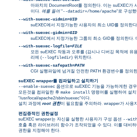
아파치의 DocumentRoot를 정의한다. 이는 suEXEC가
이다.
예를 들어
"
"로 구성했다
--datadir=/home/apache
--with-suexec-uidmin=
UID
suEXEC에서 지정가능한 사용자의 최소 UID를 정의한다.
--with-suexec-gidmin=
GID
suEXEC에서 지정가능한 그룹의 최소 GID를 정의한다.
--with-suexec-logfile=
FILE
모든 suEXEC 작동과 오류를 (감시나 디버깅 목적에 유
리에 (
) 위치한다.
--logfiledir
--with-suexec-safepath=
PATH
CGI 실행파일에 넘겨질 안전한 PATH 환경변수를 정의한다. 기본값은 
suEXEC wrapper를 컴파일하고 설치하기
옵션으로 suEXEC 기능을 가능하게한 경
--enable-suexec
모든것을 컴파일한 후
명령어를 실행하여 설치
make install
"/usr/local/apache2/sbin/suexec"이다.
설치 과정에
root 권한
이 필요함을 주의하라. wrapper가 사
편집증적인 권한설정
suEXEC wrapper는 자신을 실행한 사용자가 구성 옵션
--wit
호출 혹은 라이브러리 함수가 조작되었을 수 있다. 이를 대비하
권한을 지정해야 한다.