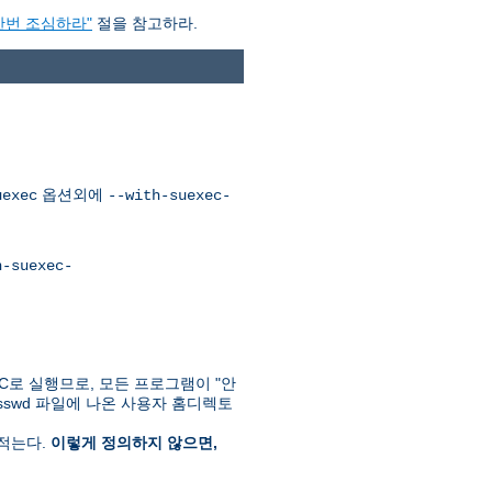
한번 조심하라"
절을 참고하라.
옵션외에
uexec
--with-suexec-
h-suexec-
C로 실행므로, 모든 프로그램이 "안
passwd 파일에 나온 사용자 홈디렉토
 적는다.
이렇게 정의하지 않으면,