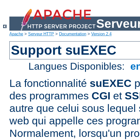
Serveu
Apache
>
Serveur HTTP
>
Documentation
>
Version 2.4
Support suEXEC
Langues Disponibles:
e
La fonctionnalité
suEXEC
p
des programmes
CGI
et
SS
autre que celui sous lequel 
web qui appelle ces progr
Normalement, lorsqu'un p