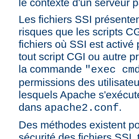
le contexte d'un serveur p
Les fichiers SSI présent
risques que les scripts C
fichiers où SSI est activé
tout script CGI ou autre 
la commande
"exec cm
permissions des utilisate
lesquels Apache s'exécut
dans
.
apache2.conf
Des méthodes existent po
sécurité des fichiers SSI, t