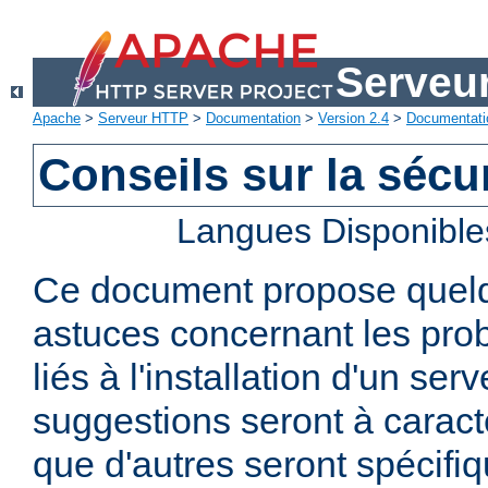
Serveu
Apache
>
Serveur HTTP
>
Documentation
>
Version 2.4
>
Documentati
Conseils sur la sécur
Langues Disponible
Ce document propose quelq
astuces concernant les pro
liés à l'installation d'un se
suggestions seront à caract
que d'autres seront spécifi