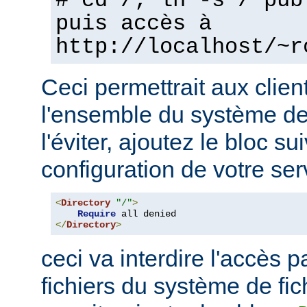
# cd /; ln -s / pub
puis accès à
http://localhost/~r
Ceci permettrait aux clien
l'ensemble du système de 
l'éviter, ajoutez le bloc su
configuration de votre ser
<
Directory
"/"
>
Require
</
Directory
>
ceci va interdire l'accès p
fichiers du système de fi