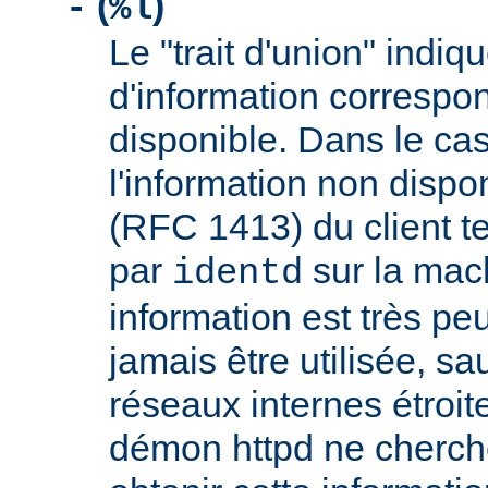
(
)
-
%l
Le "trait d'union" indiq
d'information correspo
disponible. Dans le cas
l'information non dispon
(RFC 1413) du client t
par
sur la mach
identd
information est très peu
jamais être utilisée, sa
réseaux internes étroit
démon httpd ne cherche