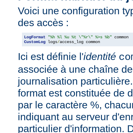
Voici une configuration ty
des accès :
LogFormat
"%h %l %u %t \"%r\" %>s %b"
CustomLog
 logs
/
access_log common
Ici est définie l'
identité
co
associée à une chaîne de
journalisation particulièr
format est constituée de d
par le caractère %, chacu
indiquant au serveur d'en
particulier d'information.