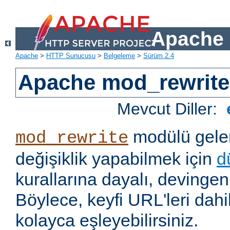
Apache 
Apache
>
HTTP Sunucusu
>
Belgeleme
>
Sürüm 2.4
Apache mod_rewrite
Mevcut Diller:
modülü gelen
mod_rewrite
değişiklik yapabilmek için
d
kurallarına dayalı, devingen 
Böylece, keyfi URL'leri dahi
kolayca eşleyebilirsiniz.