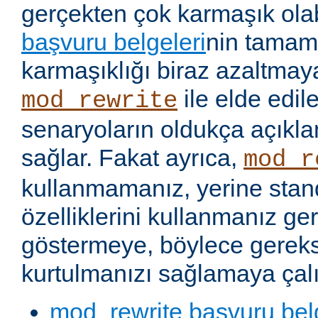
gerçekten çok karmaşık olabi
başvuru belgeleri
nin tamaml
karmaşıklığı biraz azaltmaya
ile elde edil
mod_rewrite
senaryoların oldukça açıkla
sağlar. Fakat ayrıca,
mod_r
kullanmamanız, yerine stan
özelliklerini kullanmanız g
göstermeye, böylece gereks
kurtulmanızı sağlamaya çalı
mod_rewrite başvuru bel