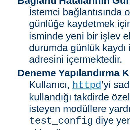
Bağlantı Hatalarının Gü
İstemci bağlantısında o
günlüğe kaydetmek iç
isminde yeni bir işlev e
durumda günlük kaydı i
adresini içermektedir.
Deneme Yapılandırma K
Kullanıcı,
’yi sa
httpd
kullandığı takdirde özel
isteyen modüllere yard
diye yen
test_config