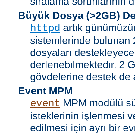
sıralama sorunlarının d
Büyük Dosya (>2GB) De
artık günümüzün 
httpd
sistemlerinde bulunan 
dosyaları destekleyece
derlenebilmektedir. 2 GB
gövdelerine destek de a
Event MPM
MPM modülü sür
event
isteklerinin işlenmesi v
edilmesi için ayrı bir ev