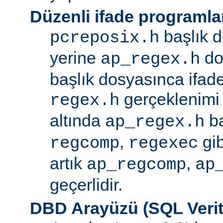
Düzenli ifade programla
başlık d
pcreposix.h
yerine
dos
ap_regex.h
başlık dosyasınca ifa
gerçeklenimi
regex.h
altında
ba
ap_regex.h
,
gib
regcomp
regexec
artık
,
ap_regcomp
ap
geçerlidir.
DBD Arayüzü (SQL Verit