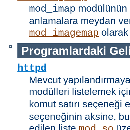
modülünün i
mod_imap
anlamalara meydan ve
olarak 
mod_imagemap
Programlardaki Gel
httpd
Mevcut yapılandırmaya
modülleri listelemek iç
komut satırı seçeneği 
seçeneğinin aksine, bu
edilen liste
üze
mod_so