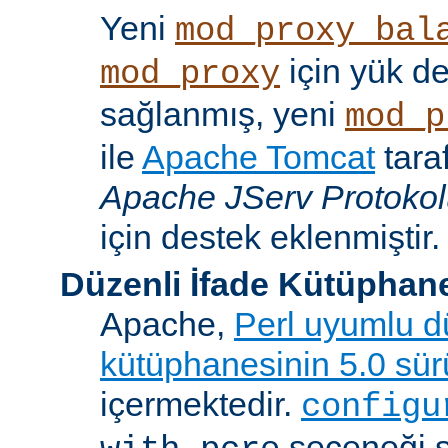
Yeni
mod_proxy_bal
için yük d
mod_proxy
sağlanmış, yeni
mod_p
ile
Apache Tomcat
tara
Apache JServ Protoko
için destek eklenmiştir.
Düzenli İfade Kütüphan
Apache,
Perl uyumlu dü
kütüphanesinin 5.0 sü
içermektedir.
configu
seçeneği 