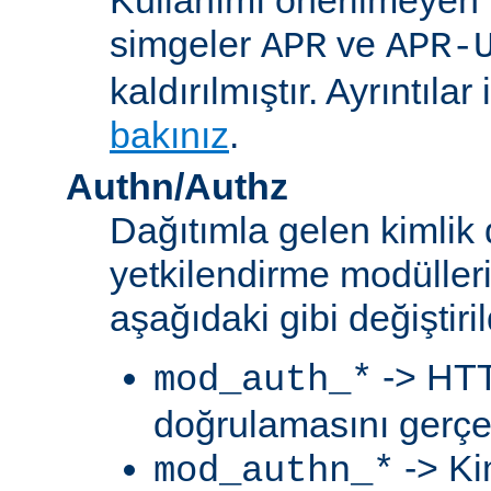
simgeler
ve
APR
APR-
kaldırılmıştır. Ayrıntılar 
bakınız
.
Authn/Authz
Dağıtımla gelen kimlik
yetkilendirme modülleri
aşağıdaki gibi değiştiril
-> HTT
mod_auth_*
doğrulamasını gerçek
-> Ki
mod_authn_*