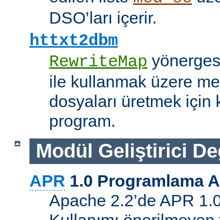
DSO’ları içerir.
httxt2dbm
yönerge
RewriteMap
ile kullanmak üzere me
dosyaları üretmek için k
program.
Modül Geliştirici Değ
APR
1.0 Programlama A
Apache 2.2’de APR 1.0 A
Kullanımı önerilmeyen 