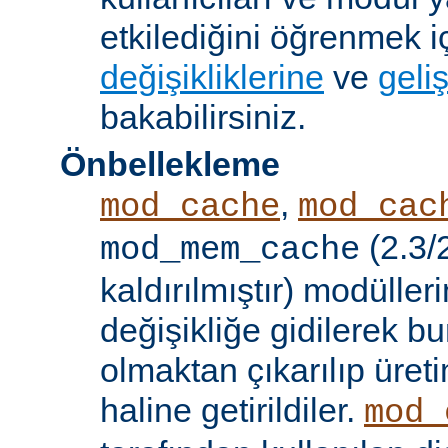
etkilediğini öğrenmek i
değişikliklerine
ve
geliş
bakabilirsiniz.
Önbellekleme
,
mod_cache
mod_cac
(2.3/
mod_mem_cache
kaldırılmıştır) modülle
değişikliğe gidilerek b
olmaktan çıkarılıp üret
haline getirildiler.
mod_