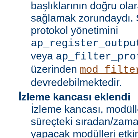
başlıklarının doğru olar
sağlamak zorundaydı. S
protokol yönetimini
ap_register_outpu
veya
ap_filter_pro
üzerinden
mod_filte
devredebilmektedir.
İzleme kancası eklendi
İzleme kancası, modüll
süreçteki sıradan/zama
yapacak modülleri etkinl