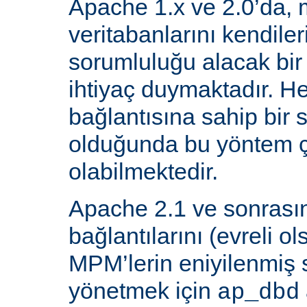
Apache 1.x ve 2.0’da, 
veritabanlarını kendiler
sorumluluğu alacak bir
ihtiyaç duymaktadır. He
bağlantısına sahip bir
olduğunda bu yöntem ç
olabilmektedir.
Apache 2.1 ve sonrasın
bağlantılarını (evreli o
MPM’lerin eniyilenmiş st
yönetmek için
ap_dbd