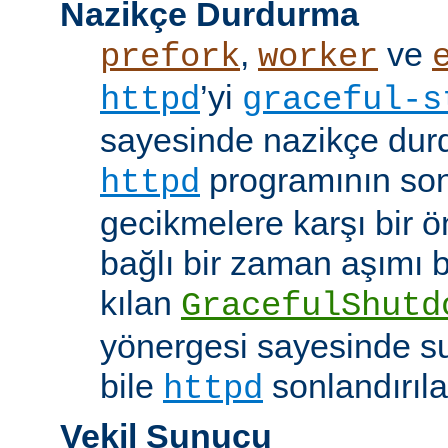
Nazikçe Durdurma
,
ve
prefork
worker
’yi
httpd
graceful-s
sayesinde nazikçe durd
programının son
httpd
gecikmelere karşı bir ö
bağlı bir zaman aşımı
kılan
GracefulShutd
yönergesi sayesinde s
bile
sonlandırıla
httpd
Vekil Sunucu