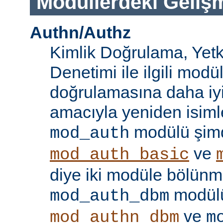
Modüllerdeki Geliş
Authn/Authz
Kimlik Doğrulama, Yetk
Denetimi ile ilgili modül
doğrulamasına daha iy
amacıyla yeniden isimle
modülü şim
mod_auth
ve
mod_auth_basic
diye iki modüle bölünmü
modülü
mod_auth_dbm
ve
mod_authn_dbm
m