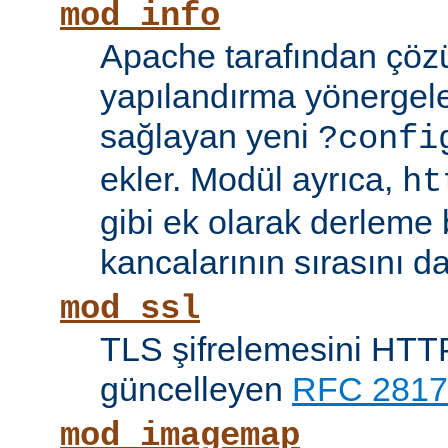
mod_info
Apache tarafından çöz
yapılandırma yönergele
sağlayan yeni
?confi
ekler. Modül ayrıca,
ht
gibi ek olarak derleme b
kancalarının sırasını da
mod_ssl
TLS şifrelemesini HTTP
güncelleyen
RFC 2817
mod_imagemap