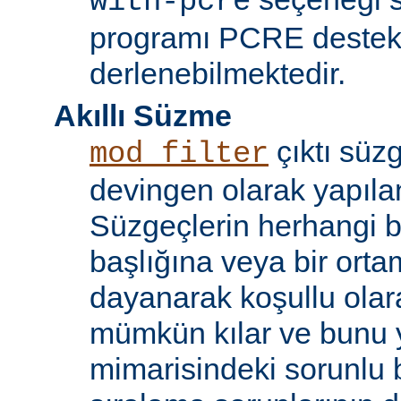
with-pcre
programı PCRE destekl
derlenebilmektedir.
Akıllı Süzme
çıktı süzg
mod_filter
devingen olarak yapılan
Süzgeçlerin herhangi bi
başlığına veya bir ort
dayanarak koşullu olara
mümkün kılar ve bunu 
mimarisindeki sorunlu b