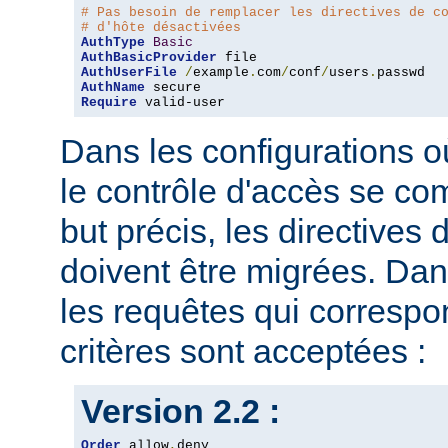
# Pas besoin de remplacer les directives de c
# d'hôte désactivées
AuthType
Basic
AuthBasicProvider
AuthUserFile
/
example
.
com
/
conf
/
users
.
AuthName
Require
 valid-user
Dans les configurations où
le contrôle d'accès se co
but précis, les directives
doivent être migrées. Dan
les requêtes qui corresp
critères sont acceptées :
Version 2.2 :
Order
 allow
,