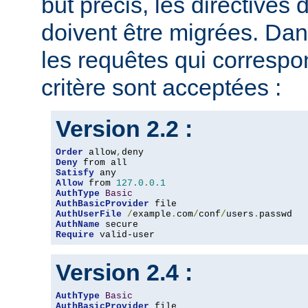
but précis, les directives
doivent être migrées. Dan
les requêtes qui corresp
critère sont acceptées :
Version 2.2 :
Order
 allow
,
Deny
Satisfy
Allow
 from 
127.0
.
0.1
AuthType
Basic
AuthBasicProvider
AuthUserFile
/
example
.
com
/
conf
/
users
.
AuthName
Require
 valid-user
Version 2.4 :
AuthType
Basic
AuthBasicProvider