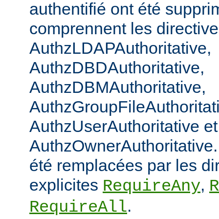
authentifié ont été suppri
comprennent les directiv
AuthzLDAPAuthoritative,
AuthzDBDAuthoritative,
AuthzDBMAuthoritative,
AuthzGroupFileAuthoritat
AuthzUserAuthoritative et
AuthzOwnerAuthoritative. 
été remplacées par les di
explicites
,
RequireAny
R
.
RequireAll