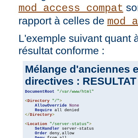
son
mod_access_compat
rapport à celles de
mod_a
L'exemple suivant quant à
résultat conforme :
Mélange d'anciennes e
directives : RESULT
DocumentRoot
"/var/www/html"
<
Directory
"/"
>
AllowOverride
None
Require
</
Directory
>
<
Location
"/server-status"
>
SetHandler
 server-status

Order
 deny
,
allow

Deny
 from all
