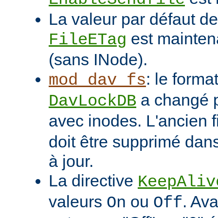
La valeur par défaut de 
est mainten
FileETag
(sans INode).
: le format
mod_dav_fs
a changé p
DavLockDB
avec inodes. L'ancien f
doit être supprimé dans
à jour.
La directive
KeepAliv
valeurs
ou
. Ava
On
Off