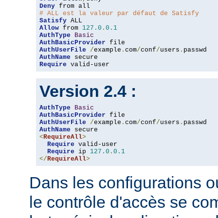
Deny
# ALL est la valeur par défaut de Satisfy
Satisfy
Allow
 from 
127.0
.
0.1
AuthType
Basic
AuthBasicProvider
AuthUserFile
/
example
.
com
/
conf
/
users
.
AuthName
Require
 valid-user
Version 2.4 :
AuthType
Basic
AuthBasicProvider
AuthUserFile
/
example
.
com
/
conf
/
users
.
AuthName
<
RequireAll
>
Require
 valid-user

Require
 ip 
127.0
.
0.1
</
RequireAll
>
Dans les configurations où
le contrôle d'accès se co