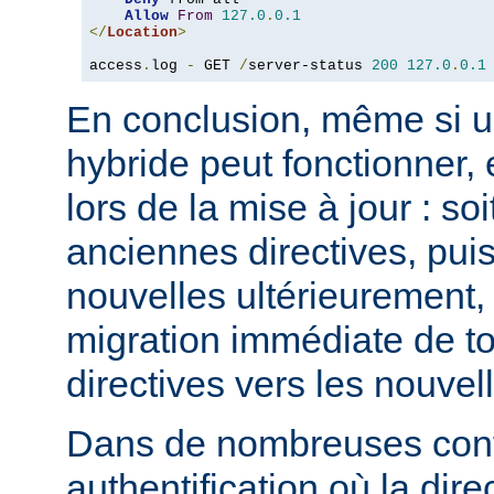
Allow
From
127.0
.
0.1
</
Location
>
access
.
log 
-
 GET 
/
server-status 
200
127.0
.
0.1
En conclusion, même si u
hybride peut fonctionner, 
lors de la mise à jour : so
anciennes directives, puis
nouvelles ultérieurement, 
migration immédiate de t
directives vers les nouvel
Dans de nombreuses conf
authentification où la dire