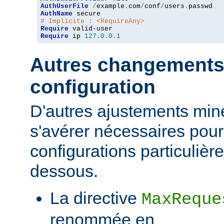
AuthUserFile
/
example
.
com
/
conf
/
users
.
AuthName
# Implicite : <RequireAny>
Require
Require
 ip 
127.0
.
0.1
Autres changements
configuration
D'autres ajustements min
s'avérer nécessaires pour
configurations particulièr
dessous.
La directive
MaxReque
renommée en