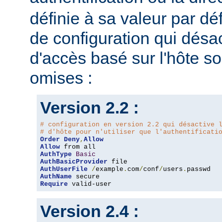
définie à sa valeur par dé
de configuration qui désac
d'accès basé sur l'hôte s
omises :
Version 2.2 :
# configuration en version 2.2 qui désactive 
# d'hôte pour n'utiliser que l'authentificati
Order
Deny
,
Allow
Allow
AuthType
Basic
AuthBasicProvider
AuthUserFile
/
example
.
com
/
conf
/
users
.
AuthName
Require
 valid-user
Version 2.4 :