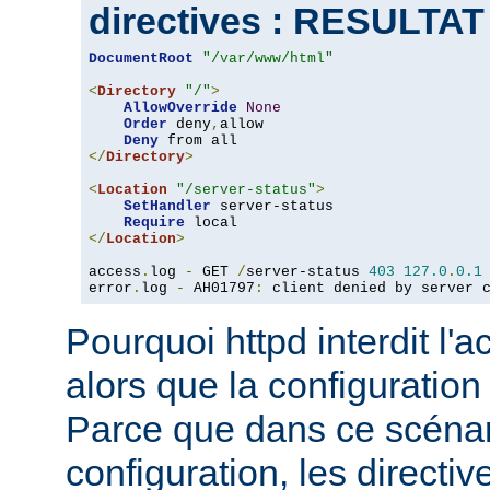
directives : RESULTA
DocumentRoot
"/var/www/html"
<
Directory
"/"
>
AllowOverride
None
Order
 deny
,
allow

Deny
</
Directory
>
<
Location
"/server-status"
>
SetHandler
 server-status

Require
</
Location
>
access
.
log 
-
 GET 
/
server-status 
403
127.0
.
0.1
error
.
log 
-
 AH01797
:
 client denied by server 
Pourquoi httpd interdit l'
alors que la configuration
Parce que dans ce scéna
configuration, les directiv