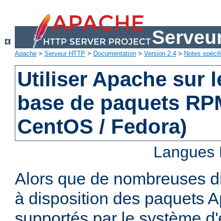
Serveu
Apache
>
Serveur HTTP
>
Documentation
>
Version 2.4
>
Notes spécif
Utiliser Apache sur 
base de paquets RPM
CentOS / Fedora)
Langues 
Alors que de nombreuses di
à disposition des paquets 
supportés par le système d'