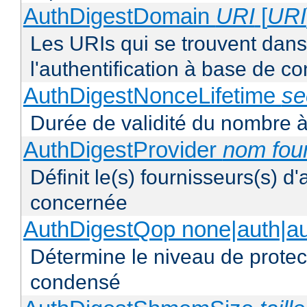
AuthDigestDomain
URI
[
URI
Les URIs qui se trouvent dan
l'authentification à base de 
AuthDigestNonceLifetime
se
Durée de validité du nombre à
AuthDigestProvider
nom fou
Définit le(s) fournisseurs(s) d
concernée
AuthDigestQop none|auth|auth
Détermine le niveau de protect
condensé