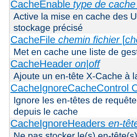
CacheEnable
type de cache
Active la mise en cache des UR
stockage précisé
CacheFile
chemin fichier
[
ch
Met en cache une liste de ges
CacheHeader
on|off
Ajoute un en-tête X-Cache à l
CacheIgnoreCacheControl O
Ignore les en-têtes de requête
depuis le cache
CacheIgnoreHeaders
en-têt
Ne pas stocker le(s) en-tête(s)