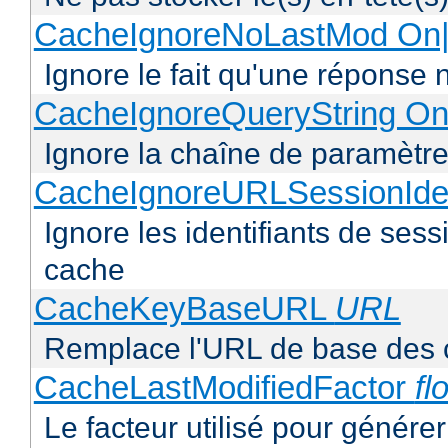
CacheIgnoreNoLastMod On|
Ignore le fait qu'une réponse 
CacheIgnoreQueryString On
Ignore la chaîne de paramètre
CacheIgnoreURLSessionIden
Ignore les identifiants de ses
cache
CacheKeyBaseURL
URL
Remplace l'URL de base des 
CacheLastModifiedFactor
fl
Le facteur utilisé pour génére