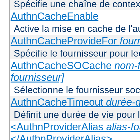
Spécifie une chaîne de context
AuthnCacheEnable
Active la mise en cache de l'au
AuthnCacheProvideFor
four
Spécifie le fournisseur pour l
AuthnCacheSOCache
nom-f
fournisseur]
Sélectionne le fournisseur soca
AuthnCacheTimeout
durée-d
Définit une durée de vie pour
<AuthnProviderAlias
alias-f
</AuthnProviderAlias>