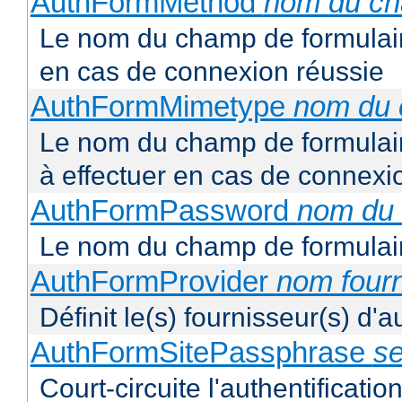
AuthFormMethod
nom du c
Le nom du champ de formulair
en cas de connexion réussie
AuthFormMimetype
nom du
Le nom du champ de formulair
à effectuer en cas de connexi
AuthFormPassword
nom du
Le nom du champ de formulair
AuthFormProvider
nom four
Définit le(s) fournisseur(s) d'
AuthFormSitePassphrase
se
Court-circuite l'authentification