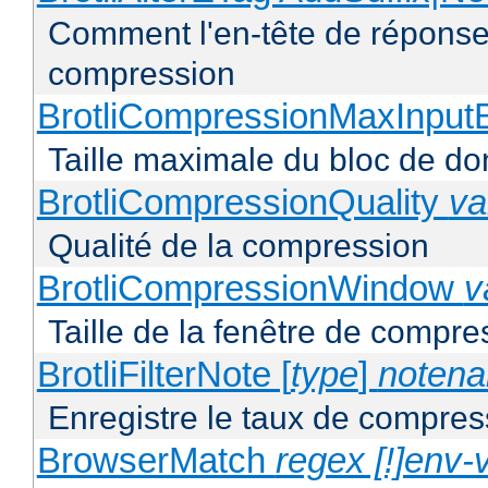
Comment l'en-tête de réponse 
compression
BrotliCompressionMaxInput
Taille maximale du bloc de d
BrotliCompressionQuality
va
Qualité de la compression
BrotliCompressionWindow
v
Taille de la fenêtre de compres
BrotliFilterNote [
type
]
noten
Enregistre le taux de compres
BrowserMatch
regex [!]env-