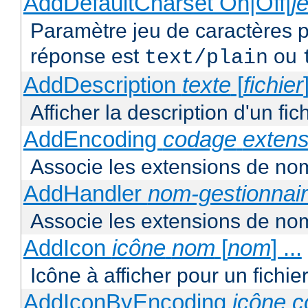
AddDefaultCharset On|Off|
j
Paramètre jeu de caractères p
réponse est
ou
text/plain
AddDescription
texte
[
fichier
Afficher la description d'un fic
AddEncoding
codage
extens
Associe les extensions de nom
AddHandler
nom-gestionnai
Associe les extensions de nom
AddIcon
icône
nom
[
nom
] ...
Icône à afficher pour un fichi
AddIconByEncoding
icône
c