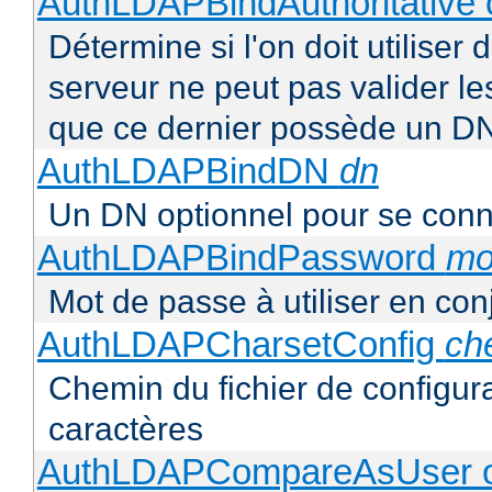
AuthLDAPBindAuthoritative o
Détermine si l'on doit utiliser 
serveur ne peut pas valider les
que ce dernier possède un D
AuthLDAPBindDN
dn
Un DN optionnel pour se con
AuthLDAPBindPassword
mo
Mot de passe à utiliser en co
AuthLDAPCharsetConfig
ch
Chemin du fichier de configur
caractères
AuthLDAPCompareAsUser o