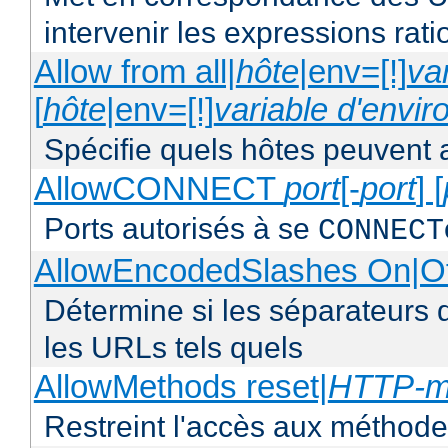
intervenir les expressions rati
Allow from all|
hôte
|env=[!]
va
[
hôte
|env=[!]
variable d'envi
Spécifie quels hôtes peuvent 
AllowCONNECT
port
[-
port
] [
Ports autorisés à se
CONNECT
AllowEncodedSlashes On|O
Détermine si les séparateurs 
les URLs tels quels
AllowMethods reset|
HTTP-m
Restreint l'accès aux méthod