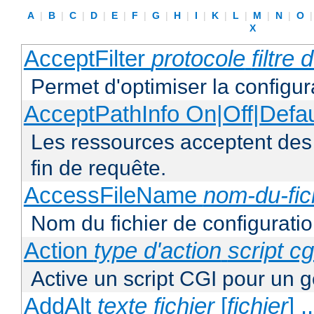
A
|
B
|
C
|
D
|
E
|
F
|
G
|
H
|
I
|
K
|
L
|
M
|
N
|
O
X
AcceptFilter
protocole
filtre
Permet d'optimiser la configur
AcceptPathInfo On|Off|Defau
Les ressources acceptent des
fin de requête.
AccessFileName
nom-du-fic
Nom du fichier de configuratio
Action
type d'action
script cg
Active un script CGI pour un g
AddAlt
texte
fichier
[
fichier
] ..