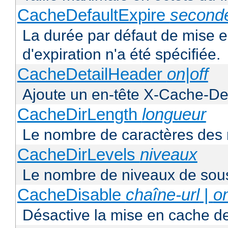
CacheDefaultExpire
second
La durée par défaut de mise 
d'expiration n'a été spécifiée.
CacheDetailHeader
on|off
Ajoute un en-tête X-Cache-Det
CacheDirLength
longueur
Le nombre de caractères des 
CacheDirLevels
niveaux
Le nombre de niveaux de sous
CacheDisable
chaîne-url
|
o
Désactive la mise en cache d