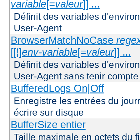
variable
[=
valeur
]] ...
Définit des variables d'envir
User-Agent
BrowserMatchNoCase
regex
[[!]
env-variable
[=
valeur
]] ...
Définit des variables d'envir
User-Agent sans tenir compte
BufferedLogs On|Off
Enregistre les entrées du jou
écrire sur disque
BufferSize entier
Taille maximale en octets du f