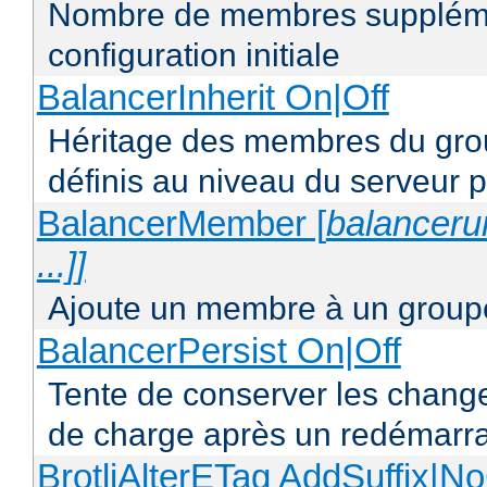
Nombre de membres supplémen
configuration initiale
BalancerInherit On|Off
Héritage des membres du grou
définis au niveau du serveur p
BalancerMember [
balancerur
...]]
Ajoute un membre à un groupe
BalancerPersist On|Off
Tente de conserver les change
de charge après un redémarra
BrotliAlterETag AddSuffix