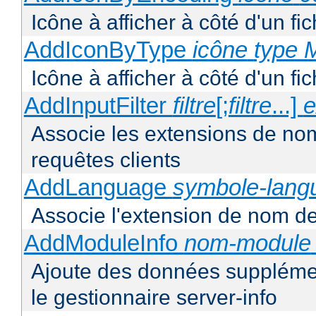
Icône à afficher à côté d'un f
AddIconByType
icône
type 
Icône à afficher à côté d'un f
AddInputFilter
filtre
[;
filtre
...]
e
Associe les extensions de noms 
requêtes clients
AddLanguage
symbole-lang
Associe l'extension de nom de 
AddModuleInfo
nom-module
Ajoute des données supplémen
le gestionnaire server-info