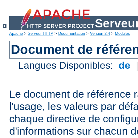
Serveu
Apache
>
Serveur HTTP
>
Documentation
>
Version 2.4
>
Modules
Document de référen
Langues Disponibles:
de
Le document de référence r
l'usage, les valeurs par défa
chaque directive de configu
d'informations sur chacun d