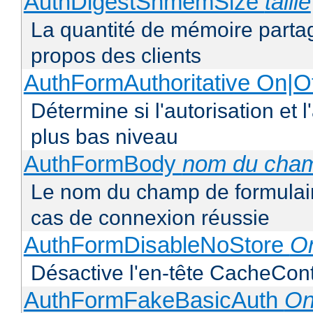
AuthDigestShmemSize
taille
La quantité de mémoire partag
propos des clients
AuthFormAuthoritative On|Of
Détermine si l'autorisation et 
plus bas niveau
AuthFormBody
nom du cha
Le nom du champ de formulaire
cas de connexion réussie
AuthFormDisableNoStore
On
Désactive l'en-tête CacheCont
AuthFormFakeBasicAuth
On