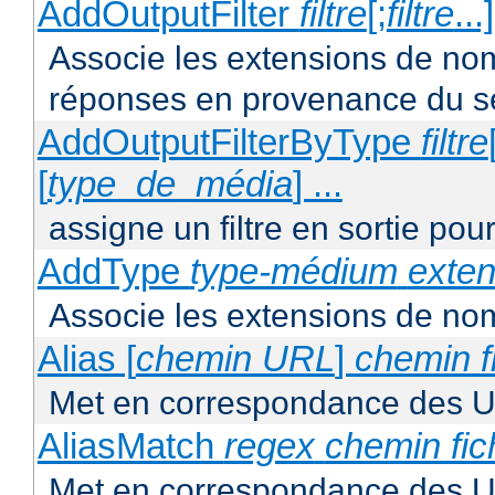
AddOutputFilter
filtre
[;
filtre
...
Associe les extensions de noms 
réponses en provenance du s
AddOutputFilterByType
filtre
[
type_de_média
] ...
assigne un filtre en sortie pou
AddType
type-médium
exten
Associe les extensions de nom
Alias [
chemin URL
]
chemin f
Met en correspondance des U
AliasMatch
regex
chemin fic
Met en correspondance des UR