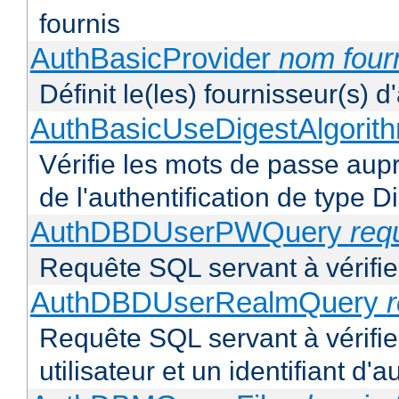
fournis
AuthBasicProvider
nom four
Définit le(les) fournisseur(s) 
AuthBasicUseDigestAlgorit
Vérifie les mots de passe aupr
de l'authentification de type D
AuthDBDUserPWQuery
req
Requête SQL servant à vérifier
AuthDBDUserRealmQuery
Requête SQL servant à vérifi
utilisateur et un identifiant d'a