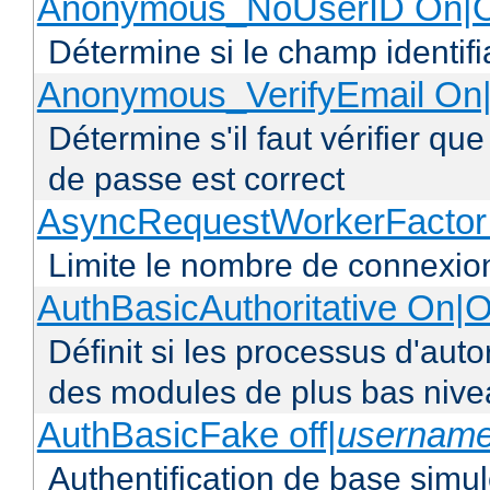
Anonymous_NoUserID On|O
Détermine si le champ identifi
Anonymous_VerifyEmail On|
Détermine s'il faut vérifier q
de passe est correct
AsyncRequestWorkerFacto
Limite le nombre de connexio
AuthBasicAuthoritative On|O
Définit si les processus d'auto
des modules de plus bas niv
AuthBasicFake off|
usernam
Authentification de base simul