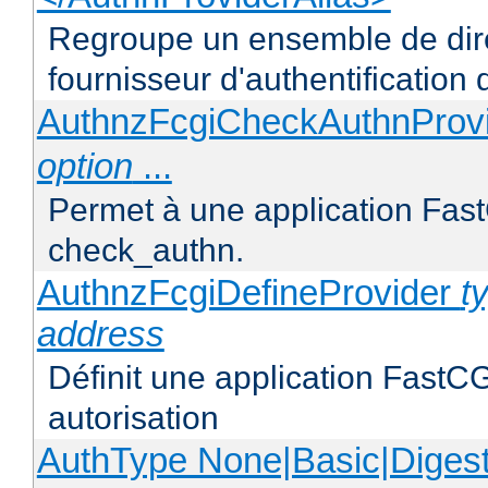
Regroupe un ensemble de direc
fournisseur d'authentification d
AuthnzFcgiCheckAuthnProv
option
...
Permet à une application FastC
check_authn.
AuthnzFcgiDefineProvider
t
address
Définit une application FastCG
autorisation
AuthType None|Basic|Diges